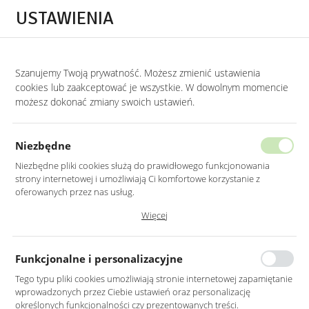
Przejdź do treści.
Przejdź do menu.
Przejdź do wyszukiwarki.
USTAWIENIA
0
STRONA GŁÓWNA
MEBLE
HOKERY
HOKERY TAPICEROWANE
Szanujemy Twoją prywatność. Możesz zmienić ustawienia
cookies lub zaakceptować je wszystkie. W dowolnym momencie
Hokery tapicerowane
możesz dokonać zmiany swoich ustawień.
KATEGORIE
SORTUJ
Niezbędne
Niezbędne pliki cookies służą do prawidłowego funkcjonowania
strony internetowej i umożliwiają Ci komfortowe korzystanie z
oferowanych przez nas usług.
Pliki cookies odpowiadają na podejmowane przez Ciebie działania w
Więcej
celu m.in. dostosowania Twoich ustawień preferencji prywatności,
logowania czy wypełniania formularzy. Dzięki plikom cookies strona, z
której korzystasz, może działać bez zakłóceń.
Funkcjonalne i personalizacyjne
Tego typu pliki cookies umożliwiają stronie internetowej zapamiętanie
wprowadzonych przez Ciebie ustawień oraz personalizację
HOKER TAPICEROWANY W
HOKER TAPICEROWANY W
określonych funkcjonalności czy prezentowanych treści.
KOLORZE MIODOWYM
KOLORZE SZARYM