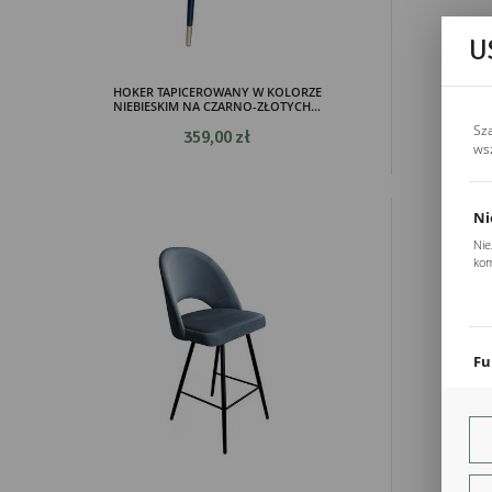
U
HOKER TAPICEROWANY W KOLORZE
HOKE
NIEBIESKIM NA CZARNO-ZŁOTYCH...
N
Sz
359,00 zł
ws
Ni
Nie
kom
Pli
Two
coo
Fu
Teg
ust
Dzi
str
fun