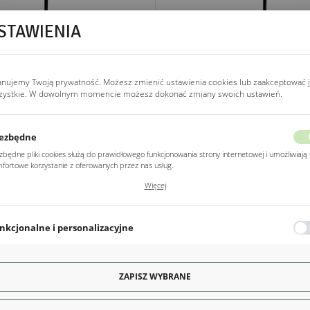
STAWIENIA
R TAPICEROWANY W KOLORZE
HOKER TAPICEROWANY W KO
IEBIESKIM NA CZARNYCH...
NIEBIESKIM NA CZARNO-ZŁOTY
anujemy Twoją prywatność. Możesz zmienić ustawienia cookies lub zaakceptować 
689,00 zł
749,00 zł
zystkie. W dowolnym momencie możesz dokonać zmiany swoich ustawień.
ezbędne
zbędne pliki cookies służą do prawidłowego funkcjonowania strony internetowej i umożliwiają 
fortowe korzystanie z oferowanych przez nas usług.
ki cookies odpowiadają na podejmowane przez Ciebie działania w celu m.in. dostosowania
Więcej
ich ustawień preferencji prywatności, logowania czy wypełniania formularzy. Dzięki plikom
kies strona, z której korzystasz, może działać bez zakłóceń.
nkcjonalne i personalizacyjne
o typu pliki cookies umożliwiają stronie internetowej zapamiętanie wprowadzonych przez Cie
awień oraz personalizację określonych funkcjonalności czy prezentowanych treści.
ęki tym plikom cookies możemy zapewnić Ci większy komfort korzystania z funkcjonalności na
ZAPISZ WYBRANE
Więcej
ony poprzez dopasowanie jej do Twoich indywidualnych preferencji. Wyrażenie zgody na
kcjonalne i personalizacyjne pliki cookies gwarantuje dostępność większej ilości funkcji na stron