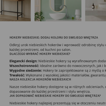
HOKERY NIEBIESKIE: DODAJ KOLORU DO SWOJEGO WNĘTRZA
Odkryj urok niebieskich hokerów i wprowadź odrobinę stylu 
każdej przestrzeni, od kuchni po salon.
DLACZEGO WYBRAĆ HOKERY NIEBIESKIE?
Elegancki design:
Niebieskie hokery są wyrafinowanym dodatk
Wszechstronność:
Idealne zarówno do nowoczesnych, jak i ba
Wygodne siedzenie:
Hokery te zaprojektowane są z myślą o k
Trwałość:
Wykonane z wysokiej jakości materiałów, gwarantu
NASZA KOLEKCJA HOKERÓW NIEBIESKICH
Nasze niebieskie hokery dostępne są w różnych odcieniach, o
dopasowanie do każdej przestrzeni i stylu wnętrza.
JAK DOPASOWAĆ NIEBIESKIE HOKERY DO SWOJEGO WNĘTRZA?
Niebieskie hokery najlepiej prezentują się w otoczeniu neut