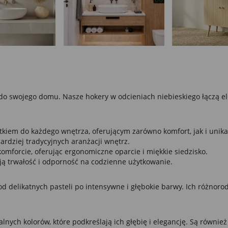
do swojego domu. Nasze hokery w odcieniach niebieskiego łączą el
iem do każdego wnętrza, oferującym zarówno komfort, jak i unikal
rdziej tradycyjnych aranżacji wnętrz.
omforcie, oferując ergonomiczne oparcie i miękkie siedzisko.
ją trwałość i odporność na codzienne użytkowanie.
d delikatnych pasteli po intensywne i głębokie barwy. Ich różnoro
ralnych kolorów, które podkreślają ich głębię i elegancję. Są rów