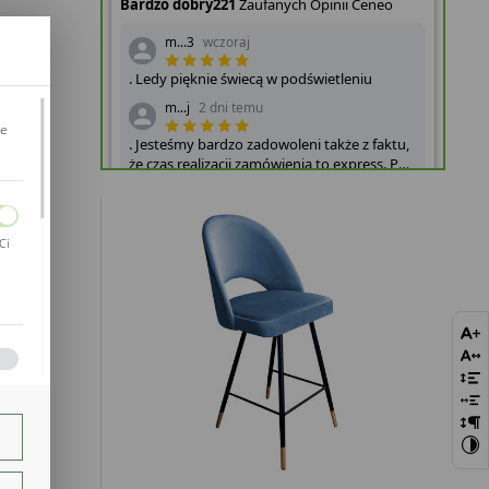
LORZE
CH...
je
Ci
bie
szej
ie.