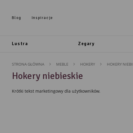
Przejdź do treści.
Przejdź do menu.
Przejdź do wyszukiwarki.
Blog
Inspiracje
Lustra
Zegary
STRONA GŁÓWNA
MEBLE
HOKERY
HOKERY NIEBI
Hokery niebieskie
Krótki tekst marketingowy dla użytkowników.