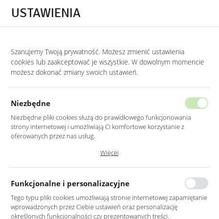
Przejdź do treści.
Przejdź do menu.
Przejdź do wyszukiwarki.
USTAWIENIA
0
STRONA GŁÓWNA
MEBLE
FOTELE
FOTELE Z PLECIONKĄ
Szanujemy Twoją prywatność. Możesz zmienić ustawienia
cookies lub zaakceptować je wszystkie. W dowolnym momencie
Fotele z plecionką
możesz dokonać zmiany swoich ustawień.
KATEGORIE
SORTUJ
Niezbędne
Niezbędne pliki cookies służą do prawidłowego funkcjonowania
strony internetowej i umożliwiają Ci komfortowe korzystanie z
oferowanych przez nas usług.
Pliki cookies odpowiadają na podejmowane przez Ciebie działania w
Więcej
celu m.in. dostosowania Twoich ustawień preferencji prywatności,
logowania czy wypełniania formularzy. Dzięki plikom cookies strona, z
której korzystasz, może działać bez zakłóceń.
Funkcjonalne i personalizacyjne
Tego typu pliki cookies umożliwiają stronie internetowej zapamiętanie
wprowadzonych przez Ciebie ustawień oraz personalizację
FOTEL WELUROWY W
FOTEL WELUROWY W
określonych funkcjonalności czy prezentowanych treści.
KOLORZE BEŻOWYM
KOLORZE CZARNYM