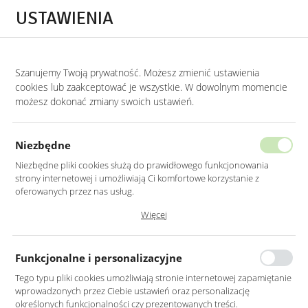
Przejdź do treści.
Przejdź do menu.
Przejdź do wyszukiwarki.
USTAWIENIA
0
STRONA GŁÓWNA
MEBLE
FOTELE
FOTELE W STYLU BOHO
Szanujemy Twoją prywatność. Możesz zmienić ustawienia
cookies lub zaakceptować je wszystkie. W dowolnym momencie
Fotele w stylu Boho
możesz dokonać zmiany swoich ustawień.
KATEGORIE
SORTUJ
Niezbędne
Niezbędne pliki cookies służą do prawidłowego funkcjonowania
strony internetowej i umożliwiają Ci komfortowe korzystanie z
oferowanych przez nas usług.
Pliki cookies odpowiadają na podejmowane przez Ciebie działania w
Więcej
celu m.in. dostosowania Twoich ustawień preferencji prywatności,
logowania czy wypełniania formularzy. Dzięki plikom cookies strona, z
której korzystasz, może działać bez zakłóceń.
Funkcjonalne i personalizacyjne
Tego typu pliki cookies umożliwiają stronie internetowej zapamiętanie
wprowadzonych przez Ciebie ustawień oraz personalizację
FOTEL WELUROWY W
FOTEL WELUROWY W
określonych funkcjonalności czy prezentowanych treści.
KOLORZE BEŻOWYM
KOLORZE CZARNYM