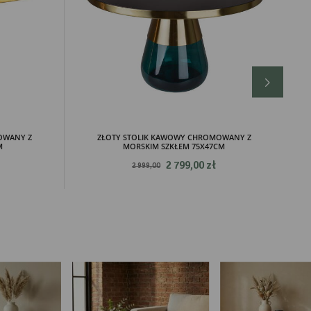
ch.
OWANY Z
ZŁOTY STOLIK KAWOWY CHROMOWANY Z
M
MORSKIM SZKŁEM 75X47CM
2 799,00 zł
2 999,00