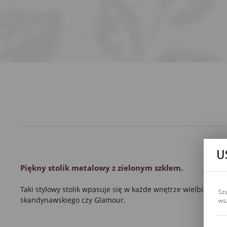
U
Piękny
stolik metalowy
z zielonym szkłem
.
Taki stylowy
stolik
wpasuje się w każde wnętrze wielbicieli s
Sz
skandynawskiego czy
Glamour
.
ws