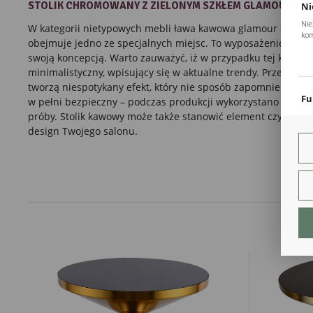
STOLIK CHROMOWANY
Z ZIELONYM SZKŁEM
GLAMOUR
Ni
Nie
W kategorii nietypowych mebli
ława
kawowa
glamour z metal
kom
obejmuje jedno ze specjalnych miejsc. To wyposażenie nowoc
Pli
swoją koncepcją. Warto zauważyć, iż w przypadku tej kompozy
Two
minimalistyczny, wpisujący się w aktualne trendy. Przeszklo
coo
tworzą niespotykany efekt, który nie sposób zapomnieć. Zap
Fu
w pełni bezpieczny – podczas produkcji wykorzystano wytrzy
próby. Stolik kawowy może także stanowić element czysto styl
Teg
ust
design Twojego salonu.
Dzi
str
fun
An
Ana
Coo
int
nam
uży
zgo
R
Dzi
str