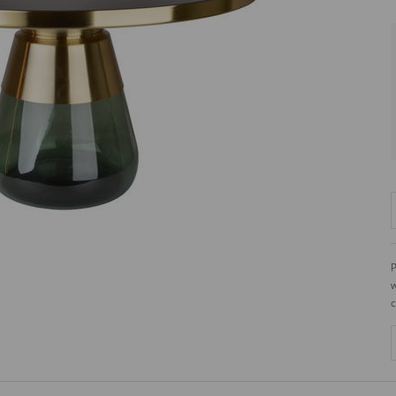
P
w
c