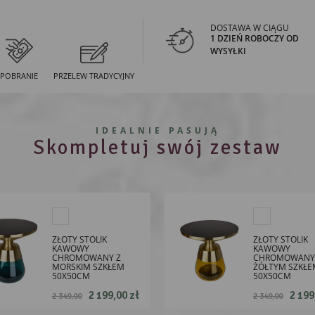
DOSTAWA W CIĄGU
1 DZIEŃ ROBOCZY OD
WYSYŁKI
POBRANIE
PRZELEW TRADYCYJNY
IDEALNIE PASUJĄ
Skompletuj swój zestaw
ZŁOTY STOLIK
ZŁOTY STOLIK
KAWOWY
KAWOWY
CHROMOWANY Z
CHROMOWANY
MORSKIM SZKŁEM
ŻÓŁTYM SZKŁE
50X50CM
50X50CM
2 199,00 zł
2 199
2 349,00
2 349,00