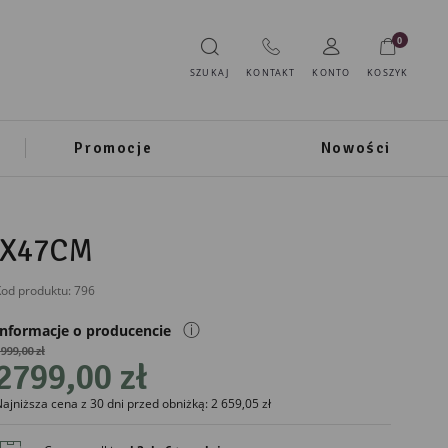
0
SZUKAJ
KONTAKT
KONTO
KOSZYK
Promocje
Nowości
5X47CM
od produktu:
796
ⓘ
Informacje o producencie
999,00 zł
2799,00 zł
IMPORTER
ajniższa cena z 30 dni przed obniżką: 2 659,05 zł
Ewax
Ul. Grota Roweckiego 116