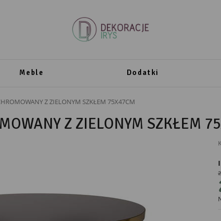
Meble
Dodatki
CHROMOWANY Z ZIELONYM SZKŁEM 75X47CM
MOWANY Z ZIELONYM SZKŁEM 7
K
2
PRODUCENT
N
Ewax