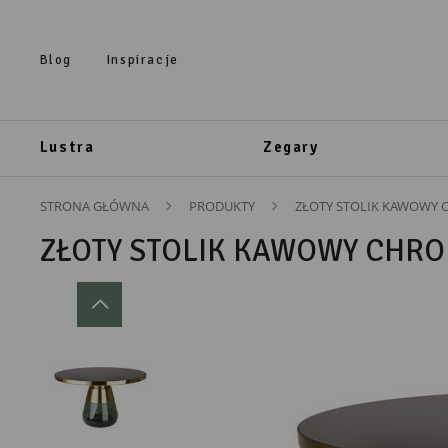
Przejdź do treści.
Przejdź do menu.
Przejdź do wyszukiwarki.
Blog
Inspiracje
Lustra
Zegary
STRONA GŁÓWNA
PRODUKTY
ZŁOTY STOLIK KAWOWY 
ZŁOTY STOLIK KAWOWY CHRO