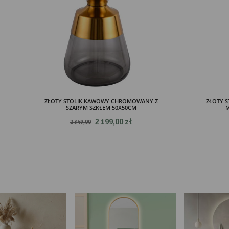
Pro
Two
pro
par
pre
ZŁOTY STOLIK KAWOWY CHROMOWANY Z
ZŁOTY 
SZARYM SZKŁEM 50X50CM
M
2 199,00 zł
2 349,00