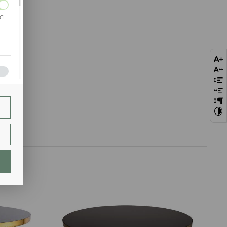
Ci
bie
szej
ie.
lają