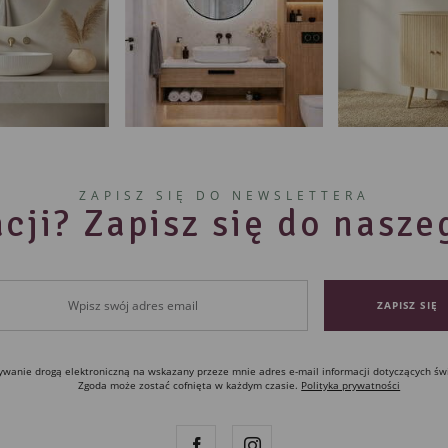
ZAPISZ SIĘ DO NEWSLETTERA
cji? Zapisz się do nasz
anie drogą elektroniczną na wskazany przeze mnie adres e-mail informacji dotyczących św
Zgoda może zostać cofnięta w każdym czasie.
Polityka prywatności