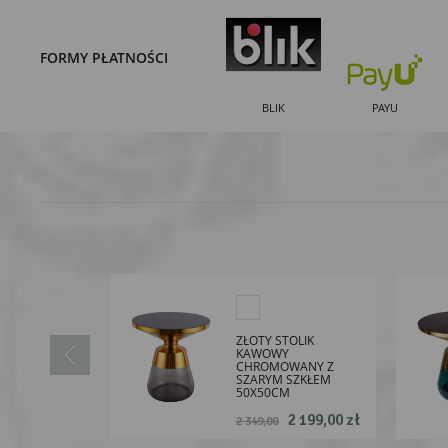
FORMY PŁATNOŚCI
BLIK
PAYU
ZŁOTY STOLIK
KAWOWY
CHROMOWANY Z
SZARYM SZKŁEM
50X50CM
2 199,00 zł
2 349,00