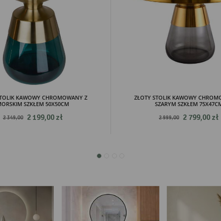
mocyjne pliki cookies służą do prezentowania Ci naszych komunikatów na podstawie analizy
Więcej
ich upodobań oraz Twoich zwyczajów dotyczących przeglądanej witryny internetowej. Treści
mocyjne mogą pojawić się na stronach podmiotów trzecich lub firm będących naszymi
tnerami oraz innych dostawców usług. Firmy te działają w charakterze pośredników
zentujących nasze treści w postaci wiadomości, ofert, komunikatów mediów społecznościowy
STOLIK KAWOWY CHROMOWANY Z
ZŁOTY STOLIK KAWOWY CHROM
ORSKIM SZKŁEM 50X50CM
SZARYM SZKŁEM 75X47C
2 199,00 zł
2 799,00 zł
2 349,00
2 999,00