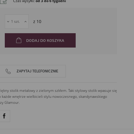
Czas wysyłki
:
od 3 do 6 tygodni
52-252
Wrocław
Polska
z
10
DODAJ DO KOSZYKA
ZAPYTAJ TELEFONICZNIE
iękny stolik metalowy z zielonym szkłem. Taki stylowy stolik wpasuje się
 każde wnętrze wielbicieli stylu nowoczesnego, skandynawskiego
zy Glamour.