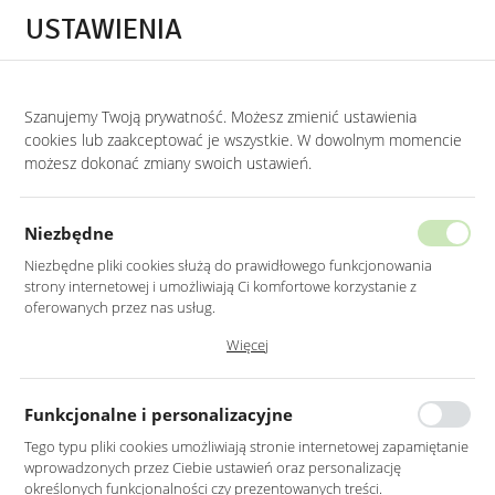
Przejdź do treści.
Przejdź do menu.
Przejdź do wyszukiwarki.
USTAWIENIA
0
Szanujemy Twoją prywatność. Możesz zmienić ustawienia
STRONA GŁÓWNA
PRODUKTY
ZŁOTY STOLIK KAWOWY CHROMOWANY Z Z
cookies lub zaakceptować je wszystkie. W dowolnym momencie
możesz dokonać zmiany swoich ustawień.
ZŁOTY STOLIK KAWOWY
CHROMOWANY Z ZIELONYM SZKŁEM
Niezbędne
75X47CM
Niezbędne pliki cookies służą do prawidłowego funkcjonowania
strony internetowej i umożliwiają Ci komfortowe korzystanie z
oferowanych przez nas usług.
Pliki cookies odpowiadają na podejmowane przez Ciebie działania w
Więcej
celu m.in. dostosowania Twoich ustawień preferencji prywatności,
logowania czy wypełniania formularzy. Dzięki plikom cookies strona, z
której korzystasz, może działać bez zakłóceń.
Funkcjonalne i personalizacyjne
Tego typu pliki cookies umożliwiają stronie internetowej zapamiętanie
wprowadzonych przez Ciebie ustawień oraz personalizację
określonych funkcjonalności czy prezentowanych treści.