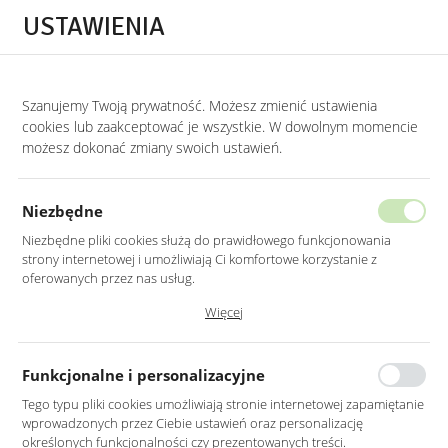
Przejdź do treści.
Przejdź do menu.
Przejdź do wyszukiwarki.
USTAWIENIA
0
Szanujemy Twoją prywatność. Możesz zmienić ustawienia
STRONA GŁÓWNA
PRODUKTY
ZŁOTY STOLIK KAWOWY CHROMOWANY Z Z
cookies lub zaakceptować je wszystkie. W dowolnym momencie
możesz dokonać zmiany swoich ustawień.
ZŁOTY STOLIK KAWOWY
CHROMOWANY Z ZIELONYM SZKŁEM
Niezbędne
75X47CM
Niezbędne pliki cookies służą do prawidłowego funkcjonowania
strony internetowej i umożliwiają Ci komfortowe korzystanie z
oferowanych przez nas usług.
Pliki cookies odpowiadają na podejmowane przez Ciebie działania w
Więcej
celu m.in. dostosowania Twoich ustawień preferencji prywatności,
logowania czy wypełniania formularzy. Dzięki plikom cookies strona, z
której korzystasz, może działać bez zakłóceń.
Funkcjonalne i personalizacyjne
Tego typu pliki cookies umożliwiają stronie internetowej zapamiętanie
wprowadzonych przez Ciebie ustawień oraz personalizację
określonych funkcjonalności czy prezentowanych treści.