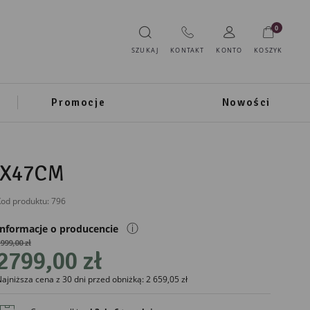
0
SZUKAJ
KONTAKT
KONTO
KOSZYK
Promocje
Nowości
5X47CM
od produktu:
796
ⓘ
Informacje o producencie
999,00 zł
2799,00 zł
IMPORTER
ajniższa cena z 30 dni przed obniżką: 2 659,05 zł
Ewax
Ul. Grota Roweckiego 116