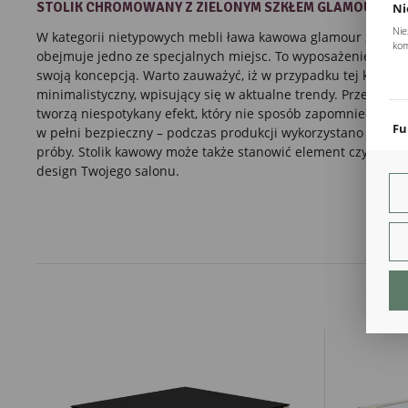
STOLIK CHROMOWANY
Z ZIELONYM SZKŁEM
GLAMOUR
Ni
Nie
W kategorii nietypowych mebli
ława
kawowa
glamour z metal
kom
obejmuje jedno ze specjalnych miejsc. To wyposażenie nowoc
Pli
swoją koncepcją. Warto zauważyć, iż w przypadku tej kompozy
Two
minimalistyczny, wpisujący się w aktualne trendy. Przeszklo
coo
tworzą niespotykany efekt, który nie sposób zapomnieć. Zap
Fu
w pełni bezpieczny – podczas produkcji wykorzystano wytrzy
próby. Stolik kawowy może także stanowić element czysto styl
Teg
ust
design Twojego salonu.
Dzi
str
fun
An
Ana
Coo
int
nam
uży
zgo
R
Dzi
str