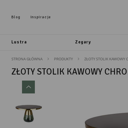
Przejdź do treści.
Przejdź do menu.
Przejdź do wyszukiwarki.
Blog
Inspiracje
Lustra
Zegary
STRONA GŁÓWNA
PRODUKTY
ZŁOTY STOLIK KAWOWY 
ZŁOTY STOLIK KAWOWY CHRO