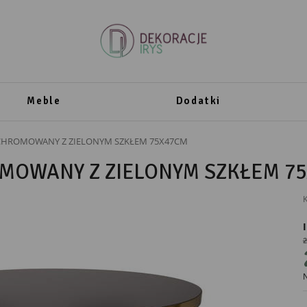
Meble
Dodatki
CHROMOWANY Z ZIELONYM SZKŁEM 75X47CM
MOWANY Z ZIELONYM SZKŁEM 7
K
2
PRODUCENT
N
Ewax