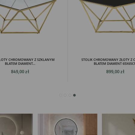
mocyjne pliki cookies służą do prezentowania Ci naszych komunikatów na podstawie analizy
Więcej
ich upodobań oraz Twoich zwyczajów dotyczących przeglądanej witryny internetowej. Treści
mocyjne mogą pojawić się na stronach podmiotów trzecich lub firm będących naszymi
tnerami oraz innych dostawców usług. Firmy te działają w charakterze pośredników
zentujących nasze treści w postaci wiadomości, ofert, komunikatów mediów społecznościowy
ZŁOTY CHROMOWANY Z SZKLANYM
STOLIK CHROMOWANY ZŁOTY Z 
BLATEM DIAMENT...
BLATEM DIAMENT 65X65
849,00 zł
899,00 zł