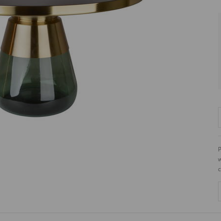
P
w
c