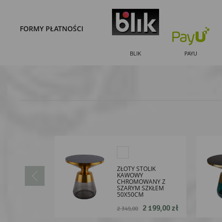
FORMY PŁATNOŚCI
BLIK
PAYU
ZŁOTY STOLIK
KAWOWY
CHROMOWANY Z
SZARYM SZKŁEM
50X50CM
2 199,00 zł
2 349,00