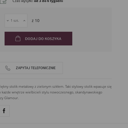
Czas wysyłki
:
od 3 do 6 tygodni
52-252
Wrocław
Polska
z
10
DODAJ DO KOSZYKA
ZAPYTAJ TELEFONICZNIE
iękny stolik metalowy z zielonym szkłem. Taki stylowy stolik wpasuje się
 każde wnętrze wielbicieli stylu nowoczesnego, skandynawskiego
zy Glamour.