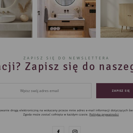
ZAPISZ SIĘ DO NEWSLETTERA
cji? Zapisz się do nasz
anie drogą elektroniczną na wskazany przeze mnie adres e-mail informacji dotyczących św
Zgoda może zostać cofnięta w każdym czasie.
Polityka prywatności