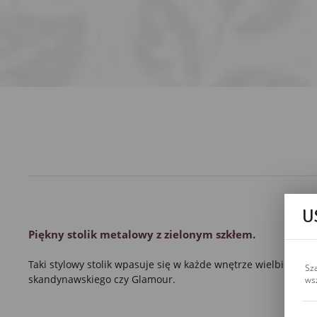
U
Piękny
stolik metalowy
z zielonym szkłem
.
Taki stylowy
stolik
wpasuje się w każde wnętrze wielbicieli s
Sz
skandynawskiego czy
Glamour
.
ws