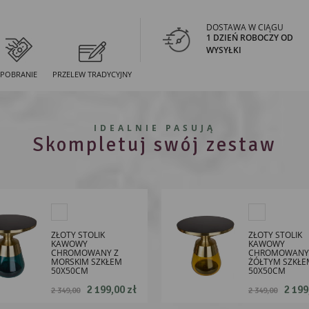
DOSTAWA W CIĄGU
1 DZIEŃ ROBOCZY OD
WYSYŁKI
POBRANIE
PRZELEW TRADYCYJNY
IDEALNIE PASUJĄ
Skompletuj swój zestaw
ZŁOTY STOLIK
ZŁOTY STOLIK
KAWOWY
KAWOWY
CHROMOWANY Z
CHROMOWANY
MORSKIM SZKŁEM
ŻÓŁTYM SZKŁE
50X50CM
50X50CM
2 199,00 zł
2 199
2 349,00
2 349,00