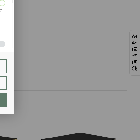
Ci
bie
szej
ie.
lają