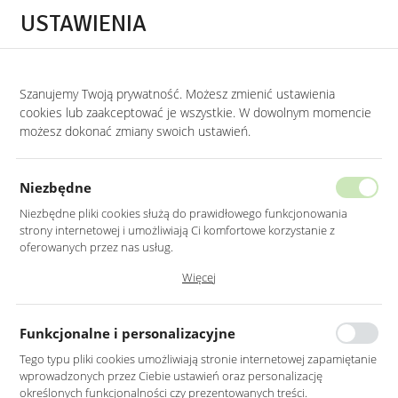
Przejdź do treści.
Przejdź do menu.
Przejdź do wyszukiwarki.
USTAWIENIA
0
Szanujemy Twoją prywatność. Możesz zmienić ustawienia
STRONA GŁÓWNA
PRODUKTY
ZŁOTY STOLIK KAWOWY CHROMOWANY Z Z
cookies lub zaakceptować je wszystkie. W dowolnym momencie
możesz dokonać zmiany swoich ustawień.
ZŁOTY STOLIK KAWOWY
CHROMOWANY Z ZIELONYM SZKŁEM
Niezbędne
75X47CM
Niezbędne pliki cookies służą do prawidłowego funkcjonowania
strony internetowej i umożliwiają Ci komfortowe korzystanie z
oferowanych przez nas usług.
Pliki cookies odpowiadają na podejmowane przez Ciebie działania w
Więcej
celu m.in. dostosowania Twoich ustawień preferencji prywatności,
logowania czy wypełniania formularzy. Dzięki plikom cookies strona, z
której korzystasz, może działać bez zakłóceń.
Funkcjonalne i personalizacyjne
Tego typu pliki cookies umożliwiają stronie internetowej zapamiętanie
wprowadzonych przez Ciebie ustawień oraz personalizację
określonych funkcjonalności czy prezentowanych treści.