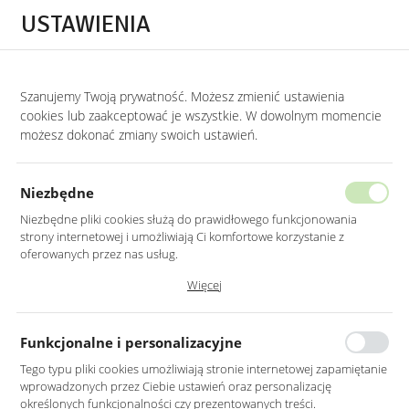
Przejdź do treści.
Przejdź do menu.
Przejdź do wyszukiwarki.
USTAWIENIA
0
Szanujemy Twoją prywatność. Możesz zmienić ustawienia
STRONA GŁÓWNA
PRODUKTY
ZŁOTY STOLIK KAWOWY CHROMOWANY Z S
cookies lub zaakceptować je wszystkie. W dowolnym momencie
możesz dokonać zmiany swoich ustawień.
ZŁOTY STOLIK KAWOWY
CHROMOWANY Z SZARYM SZKŁEM
Niezbędne
50X50CM
Niezbędne pliki cookies służą do prawidłowego funkcjonowania
strony internetowej i umożliwiają Ci komfortowe korzystanie z
oferowanych przez nas usług.
Pliki cookies odpowiadają na podejmowane przez Ciebie działania w
Więcej
celu m.in. dostosowania Twoich ustawień preferencji prywatności,
logowania czy wypełniania formularzy. Dzięki plikom cookies strona, z
której korzystasz, może działać bez zakłóceń.
Funkcjonalne i personalizacyjne
Tego typu pliki cookies umożliwiają stronie internetowej zapamiętanie
wprowadzonych przez Ciebie ustawień oraz personalizację
określonych funkcjonalności czy prezentowanych treści.