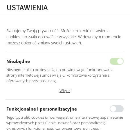
Przejdź do treści.
Przejdź do menu.
Przejdź do wyszukiwarki.
USTAWIENIA
0
Szanujemy Twoją prywatność. Możesz zmienić ustawienia
STRONA GŁÓWNA
PRODUKTY
ZŁOTY STOLIK KAWOWY CHROMOWANY Z S
cookies lub zaakceptować je wszystkie. W dowolnym momencie
możesz dokonać zmiany swoich ustawień.
ZŁOTY STOLIK KAWOWY
CHROMOWANY Z SZARYM SZKŁEM
Niezbędne
50X50CM
Niezbędne pliki cookies służą do prawidłowego funkcjonowania
strony internetowej i umożliwiają Ci komfortowe korzystanie z
oferowanych przez nas usług.
Pliki cookies odpowiadają na podejmowane przez Ciebie działania w
Więcej
celu m.in. dostosowania Twoich ustawień preferencji prywatności,
logowania czy wypełniania formularzy. Dzięki plikom cookies strona, z
której korzystasz, może działać bez zakłóceń.
Funkcjonalne i personalizacyjne
Tego typu pliki cookies umożliwiają stronie internetowej zapamiętanie
wprowadzonych przez Ciebie ustawień oraz personalizację
określonych funkcjonalności czy prezentowanych treści.