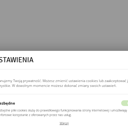
STAWIENIA
odświetlenia LED. Rama
niczny bez elektryka.
anujemy Twoją prywatność. Możesz zmienić ustawienia cookies lub zaakceptować 
zystkie. W dowolnym momencie możesz dokonać zmiany swoich ustawień.
a ścianie. Uniwersalny
ezbędne
zbędne pliki cookies służą do prawidłowego funkcjonowania strony internetowej i umożliwiają 
fortowe korzystanie z oferowanych przez nas usług.
MOWEGO?
ki cookies odpowiadają na podejmowane przez Ciebie działania w celu m.in. dostosowania
Więcej
ich ustawień preferencji prywatności, logowania czy wypełniania formularzy. Dzięki plikom