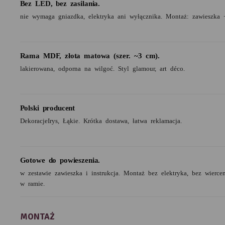
Bez LED, bez zasilania.
nie wymaga gniazdka, elektryka ani wyłącznika. Montaż: zawieszka 
Rama MDF, złota matowa (szer. ~3 cm).
lakierowana, odporna na wilgoć. Styl glamour, art déco.
Polski producent
DekoracjeIrys, Łąkie. Krótka dostawa, łatwa reklamacja.
Gotowe do powieszenia.
w zestawie zawieszka i instrukcja. Montaż bez elektryka, bez wierc
w ramie.
MONTAŻ