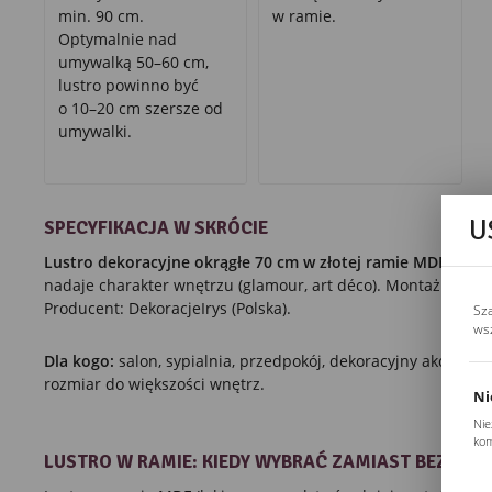
min. 90 cm.
w ramie.
Optymalnie nad
umywalką 50–60 cm,
lustro powinno być
o 10–20 cm szersze od
umywalki.
U
SPECYFIKACJA W SKRÓCIE
Lustro dekoracyjne okrągłe 70 cm w złotej ramie MDF.
bez p
nadaje charakter wnętrzu (glamour, art déco). Montaż mecha
Producent: DekoracjeIrys (Polska).
Sz
ws
Dla kogo:
salon, sypialnia, przedpokój, dekoracyjny akcent n
rozmiar do większości wnętrz.
Ni
Nie
kom
LUSTRO W RAMIE: KIEDY WYBRAĆ ZAMIAST BEZRA
Pli
Two