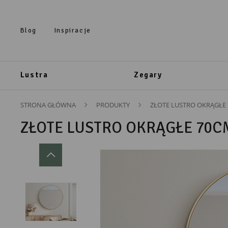
Przejdź do treści.
Przejdź do menu.
Przejdź do wyszukiwarki.
Blog
Inspiracje
Lustra
Zegary
STRONA GŁÓWNA
PRODUKTY
ZŁOTE LUSTRO OKRĄGŁE
ZŁOTE LUSTRO OKRĄGŁE 70C