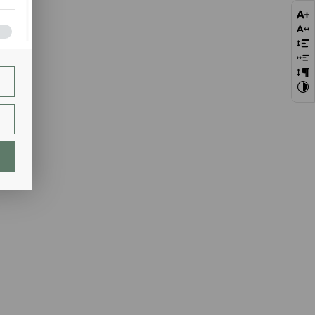
bie
szej
ie.
lają
ch.