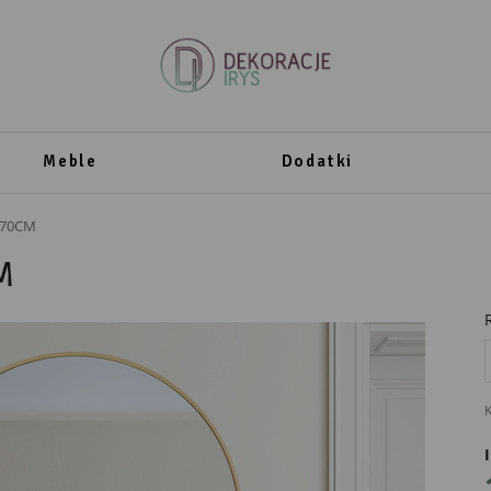
Meble
Dodatki
 70CM
M
K