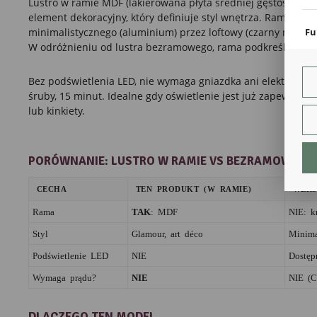
Lustro w ramie MDF (lakierowana płyta średniej gęstości, szer
coo
element dekoracyjny, który definiuje styl wnętrza. Rama nada
Fu
minimalistycznego (aluminium) przez loftowy (czarny metal/M
W odróżnieniu od lustra bezramowego, rama podkreśla obecn
Teg
ust
Dzi
Bez podświetlenia LED, nie wymaga gniazdka ani elektryka. 
str
śruby, 15 minut. Idealne gdy oświetlenie jest już zapewnion
fun
lub kinkiety.
An
Ana
Coo
PORÓWNANIE: LUSTRO W RAMIE VS BEZRAMOWE
int
nam
CECHA
TEN PRODUKT (W RAMIE)
WERS
uży
zgo
R
Rama
TAK
: MDF
NIE: k
Dzi
Styl
Glamour, art déco
Minima
str
Pro
Podświetlenie LED
NIE
Dostęp
Two
pro
Wymaga prądu?
NIE
NIE (C
par
pre
DLACZEGO TEN MODEL