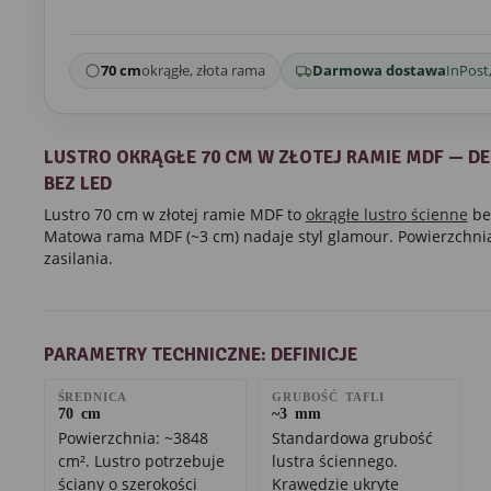
70 cm
okrągłe, złota rama
Darmowa dostawa
InPost,
LUSTRO OKRĄGŁE 70 CM W ZŁOTEJ RAMIE MDF — D
BEZ LED
Lustro 70 cm w złotej ramie MDF to
okrągłe lustro ścienne
be
Matowa rama MDF (~3 cm) nadaje styl glamour. Powierzchni
zasilania.
PARAMETRY TECHNICZNE: DEFINICJE
ŚREDNICA
GRUBOŚĆ TAFLI
70 cm
~3 mm
Powierzchnia: ~3848
Standardowa grubość
cm². Lustro potrzebuje
lustra ściennego.
ściany o szerokości
Krawędzie ukryte