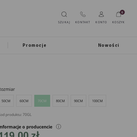
0
SZUKAJ
KONTAKT
KONTO
KOSZYK
Promocje
Nowości
Rozmiar
50CM
60CM
70CM
80CM
90CM
100CM
od produktu:
70GL
ⓘ
Informacje o producencie
119,00 zł