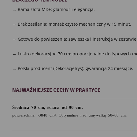
→ Rama złota MDF: glamour i elegancja.
→ Brak zasilania: montaż czysto mechaniczny w 15 minut.
→ Gotowe do powieszenia: zawieszka i instrukcja w zestawie
→ Lustro dekoracyjne 70 cm: proporcjonalne do typowych me
→ Polski producent (DekoracjeIrys): gwarancja 24 miesiące.
NAJWAŻNIEJSZE CECHY W PRAKTYCE
Średnica 70 cm, ściana od 90 cm.
powierzchnia ~3848 cm². Optymalnie nad umywalką 50–60 cm.