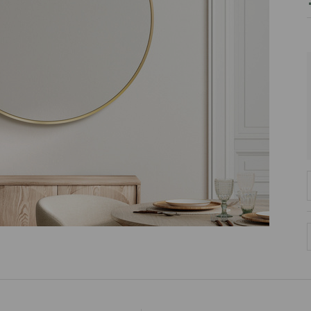
PRODUCENT
DekoracjeIrys.pl