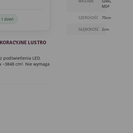
MATERIAŁ
Szkło,
MDF
SZEROKOŚĆ
70cm
 1 dzień
GŁĘBOKOŚĆ
2cm
EKORACYJNE LUSTRO
z podświetlenia LED.
a ~3848 cm². Nie wymaga