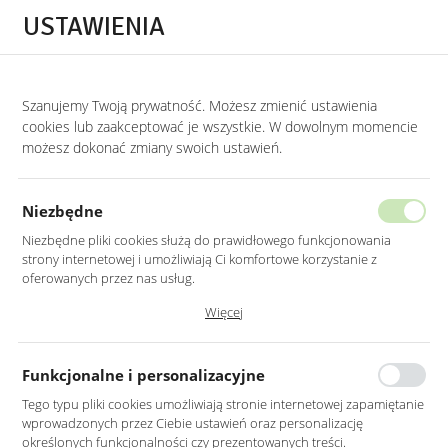
Przejdź do treści.
Przejdź do menu.
Przejdź do wyszukiwarki.
USTAWIENIA
0
Szanujemy Twoją prywatność. Możesz zmienić ustawienia
STRONA GŁÓWNA
PRODUKTY
ZŁOTE LUSTRO OKRĄGŁE 70CM
cookies lub zaakceptować je wszystkie. W dowolnym momencie
możesz dokonać zmiany swoich ustawień.
ZŁOTE LUSTRO OKRĄGŁE 70CM
Niezbędne
Niezbędne pliki cookies służą do prawidłowego funkcjonowania
strony internetowej i umożliwiają Ci komfortowe korzystanie z
oferowanych przez nas usług.
Pliki cookies odpowiadają na podejmowane przez Ciebie działania w
Więcej
celu m.in. dostosowania Twoich ustawień preferencji prywatności,
logowania czy wypełniania formularzy. Dzięki plikom cookies strona, z
której korzystasz, może działać bez zakłóceń.
Funkcjonalne i personalizacyjne
Tego typu pliki cookies umożliwiają stronie internetowej zapamiętanie
wprowadzonych przez Ciebie ustawień oraz personalizację
określonych funkcjonalności czy prezentowanych treści.