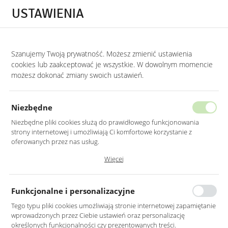
Przejdź do treści.
Przejdź do menu.
Przejdź do wyszukiwarki.
USTAWIENIA
0
Szanujemy Twoją prywatność. Możesz zmienić ustawienia
STRONA GŁÓWNA
PRODUKTY
ZŁOTE LUSTRO OKRĄGŁE 70CM
cookies lub zaakceptować je wszystkie. W dowolnym momencie
możesz dokonać zmiany swoich ustawień.
ZŁOTE LUSTRO OKRĄGŁE 70CM
Niezbędne
Niezbędne pliki cookies służą do prawidłowego funkcjonowania
strony internetowej i umożliwiają Ci komfortowe korzystanie z
oferowanych przez nas usług.
Pliki cookies odpowiadają na podejmowane przez Ciebie działania w
Więcej
celu m.in. dostosowania Twoich ustawień preferencji prywatności,
logowania czy wypełniania formularzy. Dzięki plikom cookies strona, z
której korzystasz, może działać bez zakłóceń.
Funkcjonalne i personalizacyjne
Tego typu pliki cookies umożliwiają stronie internetowej zapamiętanie
wprowadzonych przez Ciebie ustawień oraz personalizację
określonych funkcjonalności czy prezentowanych treści.