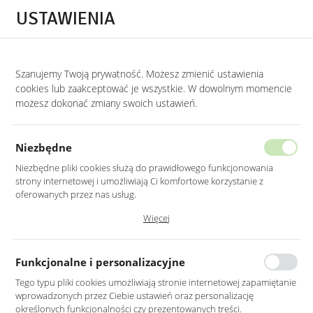
Przejdź do treści.
Przejdź do menu.
Przejdź do wyszukiwarki.
USTAWIENIA
0
Szanujemy Twoją prywatność. Możesz zmienić ustawienia
STRONA GŁÓWNA
PRODUKTY
ZŁOTE LUSTRO OKRĄGŁE 60CM RAMA MDF
cookies lub zaakceptować je wszystkie. W dowolnym momencie
możesz dokonać zmiany swoich ustawień.
ZŁOTE LUSTRO OKRĄGŁE 60CM
RAMA MDF
Niezbędne
Niezbędne pliki cookies służą do prawidłowego funkcjonowania
strony internetowej i umożliwiają Ci komfortowe korzystanie z
oferowanych przez nas usług.
Pliki cookies odpowiadają na podejmowane przez Ciebie działania w
Więcej
celu m.in. dostosowania Twoich ustawień preferencji prywatności,
logowania czy wypełniania formularzy. Dzięki plikom cookies strona, z
której korzystasz, może działać bez zakłóceń.
Funkcjonalne i personalizacyjne
Tego typu pliki cookies umożliwiają stronie internetowej zapamiętanie
wprowadzonych przez Ciebie ustawień oraz personalizację
określonych funkcjonalności czy prezentowanych treści.