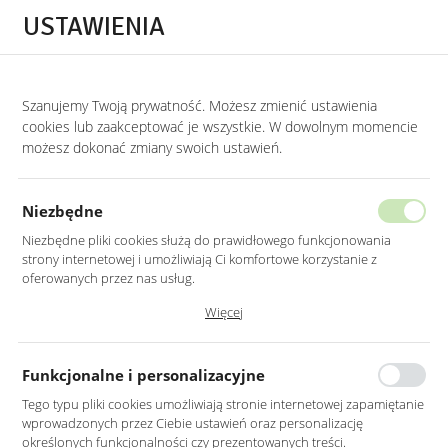
Przejdź do treści.
Przejdź do menu.
Przejdź do wyszukiwarki.
USTAWIENIA
0
Szanujemy Twoją prywatność. Możesz zmienić ustawienia
STRONA GŁÓWNA
PRODUKTY
ZESTAW TRZECH DONIC METALOWYCH W 
cookies lub zaakceptować je wszystkie. W dowolnym momencie
możesz dokonać zmiany swoich ustawień.
ZESTAW TRZECH DONIC
METALOWYCH W KOLORZE CZARNO-
Niezbędne
BEŻOWYM
Niezbędne pliki cookies służą do prawidłowego funkcjonowania
strony internetowej i umożliwiają Ci komfortowe korzystanie z
oferowanych przez nas usług.
Pliki cookies odpowiadają na podejmowane przez Ciebie działania w
Więcej
celu m.in. dostosowania Twoich ustawień preferencji prywatności,
logowania czy wypełniania formularzy. Dzięki plikom cookies strona, z
której korzystasz, może działać bez zakłóceń.
Funkcjonalne i personalizacyjne
Tego typu pliki cookies umożliwiają stronie internetowej zapamiętanie
wprowadzonych przez Ciebie ustawień oraz personalizację
określonych funkcjonalności czy prezentowanych treści.