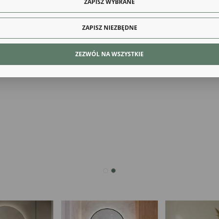
ZAPISZ WYBRANE
Więcej
ony poprzez dopasowanie jej do Twoich indywidualnych preferencji. Wyrażenie zgody na
kcjonalne i personalizacyjne pliki cookies gwarantuje dostępność większej ilości funkcji na stron
ZAPISZ NIEZBĘDNE
alityczne
lityczne pliki cookies pomagają nam rozwijać się i dostosowywać do Twoich potrzeb.
ZEZWÓL NA WSZYSTKIE
kies analityczne pozwalają na uzyskanie informacji w zakresie wykorzystywania witryny
Więcej
ernetowej, miejsca oraz częstotliwości, z jaką odwiedzane są nasze serwisy www. Dane pozwa
 na ocenę naszych serwisów internetowych pod względem ich popularności wśród
tkowników. Zgromadzone informacje są przetwarzane w formie zanonimizowanej. Wyrażenie
dy na analityczne pliki cookies gwarantuje dostępność wszystkich funkcjonalności.
eklamowe
ęki reklamowym plikom cookies prezentujemy Ci najciekawsze informacje i aktualności na
onach naszych partnerów.
mocyjne pliki cookies służą do prezentowania Ci naszych komunikatów na podstawie analizy
Więcej
ich upodobań oraz Twoich zwyczajów dotyczących przeglądanej witryny internetowej. Treści
mocyjne mogą pojawić się na stronach podmiotów trzecich lub firm będących naszymi
tnerami oraz innych dostawców usług. Firmy te działają w charakterze pośredników
zentujących nasze treści w postaci wiadomości, ofert, komunikatów mediów społecznościowy