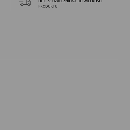
OD 0 ZŁ UZALEŻNIONA OD WIELKOŚCI
PRODUKTU