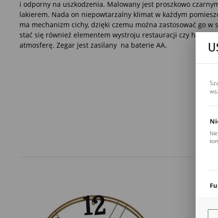
i odporny na uszkodzenia. Malowany jest proszkowo czarny
lakierem. Nada on niepowtarzalny klimat w każdym pomiesz
ma mechanizm cichy, dzięki czemu można zastosować go w sy
stać się również elementem wystroju restauracji czy hotelu,
U
atmosferę. Zegar jest zasilany na baterie AA.
Sz
ws
Ni
Nie
kom
Pli
Two
coo
Fu
Teg
ust
Dzi