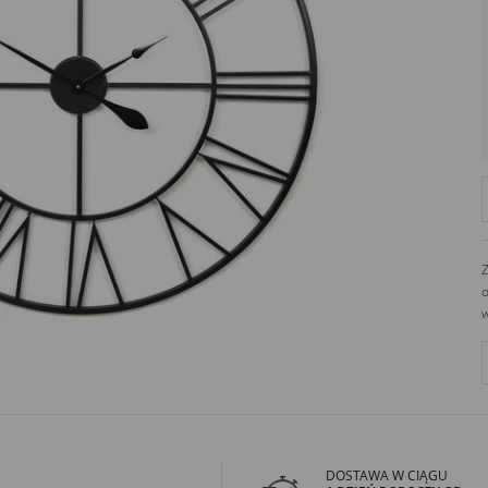
726689468
biuro@dekoracjeirys.pl
Ul. Leśna 13
88-320
Łąkie
Polska
Z
o
w
DOSTAWA W CIĄGU