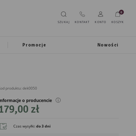
0
SZUKAJ
KONTAKT
KONTO
KOSZYK
Promocje
Nowości
od produktu:
dek0050
ⓘ
Informacje o producencie
179,00 zł
Czas wysyłki
:
do 3 dni
liński