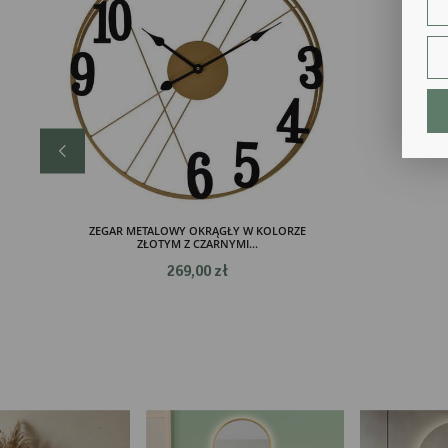
str
fun
An
Ana
Coo
int
nam
uży
zgo
R
Dzi
str
ZEGAR METALOWY OKRĄGŁY W KOLORZE
Pro
ZŁOTYM Z CZARNYMI...
Two
269,00 zł
pro
par
pre