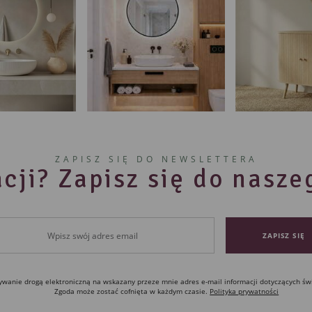
ZAPISZ SIĘ DO NEWSLETTERA
cji? Zapisz się do nasz
anie drogą elektroniczną na wskazany przeze mnie adres e-mail informacji dotyczących św
Zgoda może zostać cofnięta w każdym czasie.
Polityka prywatności