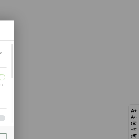
je
Ci
bie
szej