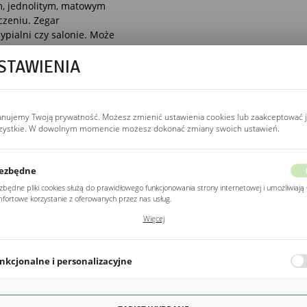
m, jednolitym, matowym
czeniu. Zegar
pialni czy salonie. Może
 gdzie dopełni wyjątkową
STAWIENIA
anujemy Twoją prywatność. Możesz zmienić ustawienia cookies lub zaakceptować 
zystkie. W dowolnym momencie możesz dokonać zmiany swoich ustawień.
ezbędne
zbędne pliki cookies służą do prawidłowego funkcjonowania strony internetowej i umożliwiają 
fortowe korzystanie z oferowanych przez nas usług.
POZOSTAŁE
ki cookies odpowiadają na podejmowane przez Ciebie działania w celu m.in. dostosowania
Więcej
Z kategorii
ich ustawień preferencji prywatności, logowania czy wypełniania formularzy. Dzięki plikom
kies strona, z której korzystasz, może działać bez zakłóceń.
nkcjonalne i personalizacyjne
o typu pliki cookies umożliwiają stronie internetowej zapamiętanie wprowadzonych przez Cie
awień oraz personalizację określonych funkcjonalności czy prezentowanych treści.
ęki tym plikom cookies możemy zapewnić Ci większy komfort korzystania z funkcjonalności na