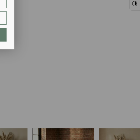
ie.
lają
ch.