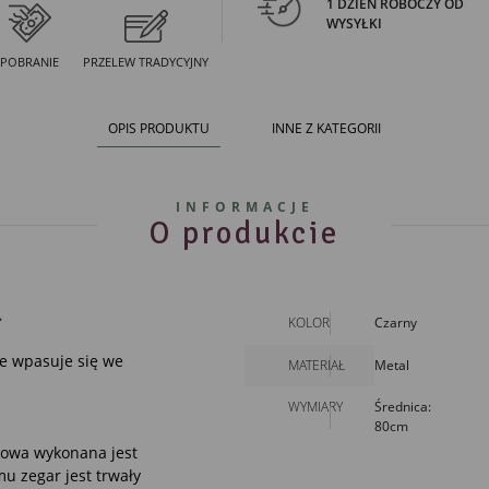
1 DZIEŃ ROBOCZY OD
WYSYŁKI
POBRANIE
PRZELEW TRADYCYJNY
OPIS PRODUKTU
INNE Z KATEGORII
INFORMACJE
O produkcie
.
KOLOR
Czarny
e wpasuje się we
MATERIAŁ
Metal
WYMIARY
Średnica:
80cm
budowa wykonana jest
u zegar jest trwały