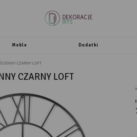
Meble
Dodatki
ŚCIENNY CZARNY LOFT
NNY CZARNY LOFT
K
PRODUCENT
DekoracjeIrys
DekoracjeIrys.pl Paweł Ćwik