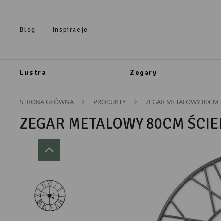
Przejdź do treści.
Przejdź do menu.
Przejdź do wyszukiwarki.
Blog
Inspiracje
Lustra
Zegary
STRONA GŁÓWNA
PRODUKTY
ZEGAR METALOWY 80CM 
ZEGAR METALOWY 80CM ŚCIE