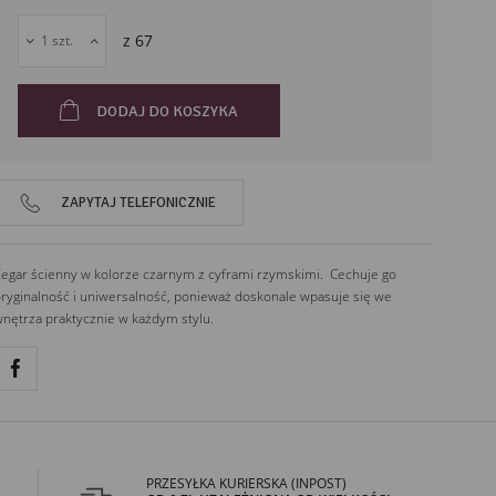
z
67
DODAJ DO KOSZYKA
ZAPYTAJ TELEFONICZNIE
egar ścienny w kolorze czarnym z cyframi rzymskimi. Cechuje go
ryginalność i uniwersalność, ponieważ doskonale wpasuje się we
nętrza praktycznie w każdym stylu.
PRZESYŁKA KURIERSKA (INPOST)