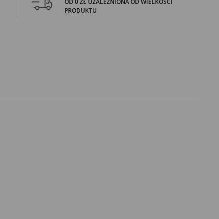
OD 0 ZŁ UZALEŻNIONA OD WIELKOŚCI
PRODUKTU