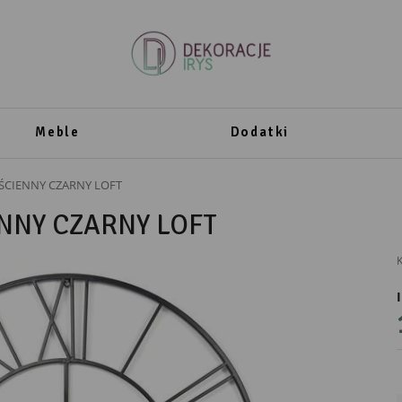
Meble
Dodatki
ŚCIENNY CZARNY LOFT
NNY CZARNY LOFT
K
PRODUCENT
DekoracjeIrys
DekoracjeIrys.pl Paweł Ćwik