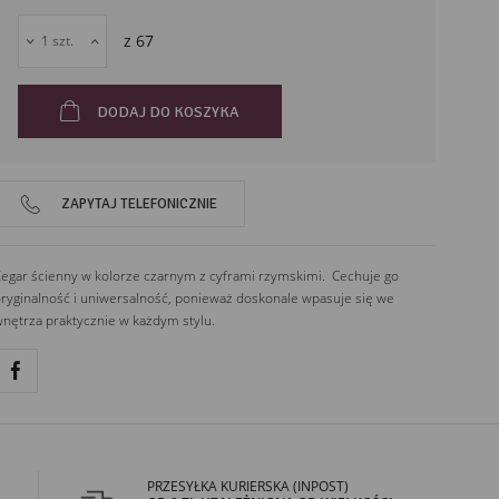
z
67
DODAJ DO KOSZYKA
ZAPYTAJ TELEFONICZNIE
egar ścienny w kolorze czarnym z cyframi rzymskimi. Cechuje go
ryginalność i uniwersalność, ponieważ doskonale wpasuje się we
nętrza praktycznie w każdym stylu.
PRZESYŁKA KURIERSKA (INPOST)