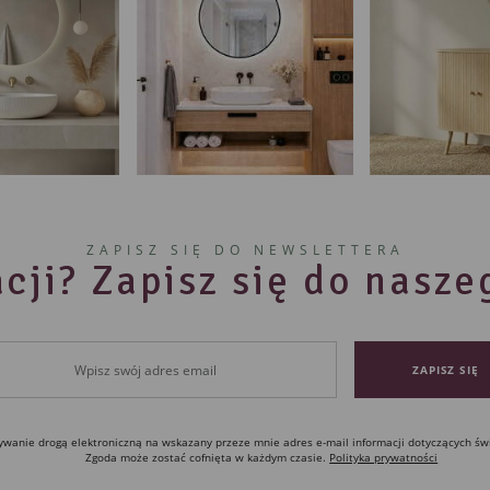
ZAPISZ SIĘ DO NEWSLETTERA
cji? Zapisz się do nasz
anie drogą elektroniczną na wskazany przeze mnie adres e-mail informacji dotyczących św
Zgoda może zostać cofnięta w każdym czasie.
Polityka prywatności