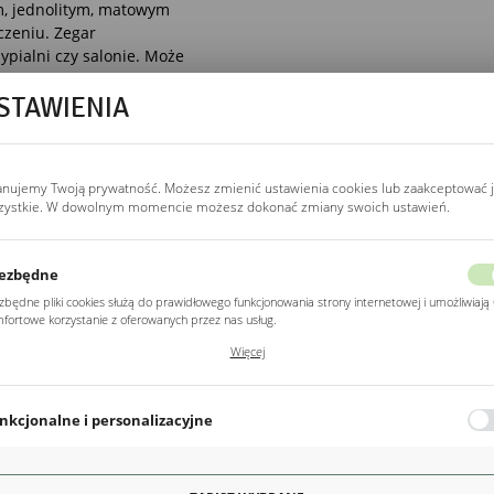
m, jednolitym, matowym
czeniu. Zegar
pialni czy salonie. Może
 gdzie dopełni wyjątkową
STAWIENIA
anujemy Twoją prywatność. Możesz zmienić ustawienia cookies lub zaakceptować 
zystkie. W dowolnym momencie możesz dokonać zmiany swoich ustawień.
ezbędne
zbędne pliki cookies służą do prawidłowego funkcjonowania strony internetowej i umożliwiają 
fortowe korzystanie z oferowanych przez nas usług.
POZOSTAŁE
ki cookies odpowiadają na podejmowane przez Ciebie działania w celu m.in. dostosowania
Więcej
Z kategorii
ich ustawień preferencji prywatności, logowania czy wypełniania formularzy. Dzięki plikom
kies strona, z której korzystasz, może działać bez zakłóceń.
nkcjonalne i personalizacyjne
o typu pliki cookies umożliwiają stronie internetowej zapamiętanie wprowadzonych przez Cie
awień oraz personalizację określonych funkcjonalności czy prezentowanych treści.
ęki tym plikom cookies możemy zapewnić Ci większy komfort korzystania z funkcjonalności na