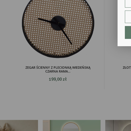
str
fun
An
Ana
Coo
int
nam
uży
zgo
R
Dzi
str
ZEGAR ŚCIENNY Z PLECIONKĄ WIEDEŃSKĄ
ZŁOT
Pro
CZARNA RAMA...
Two
199,00 zł
pro
par
pre