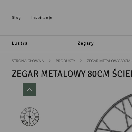
Przejdź do treści.
Przejdź do menu.
Przejdź do wyszukiwarki.
Blog
Inspiracje
Lustra
Zegary
STRONA GŁÓWNA
PRODUKTY
ZEGAR METALOWY 80CM 
ZEGAR METALOWY 80CM ŚCIE