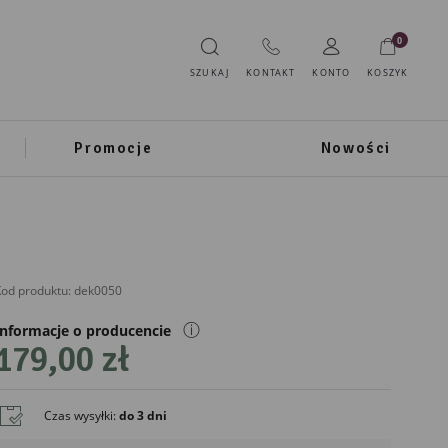
0
SZUKAJ
KONTAKT
KONTO
KOSZYK
Promocje
Nowości
od produktu:
dek0050
ⓘ
Informacje o producencie
179,00 zł
Czas wysyłki
:
do 3 dni
liński