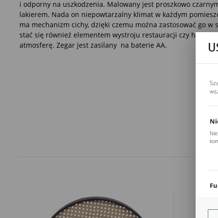
i odporny na uszkodzenia. Malowany jest proszkowo czarny
lakierem. Nada on niepowtarzalny klimat w każdym pomiesz
ma mechanizm cichy, dzięki czemu można zastosować go w sy
stać się również elementem wystroju restauracji czy hotelu,
U
atmosferę. Zegar jest zasilany na baterie AA.
Sz
ws
Ni
Nie
kom
Pli
Two
coo
Fu
Teg
ust
Dzi