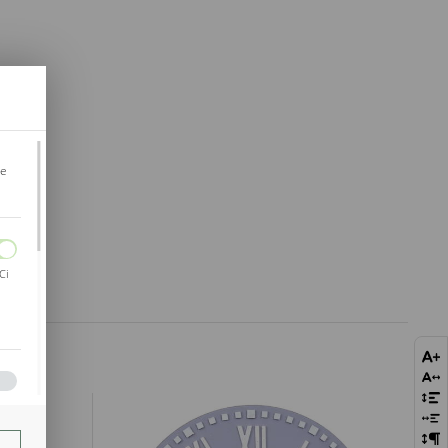
je
Ci
bie
szej