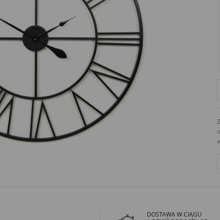
726689468
biuro@dekoracjeirys.pl
Ul. Leśna 13
88-320
Łąkie
Polska
Z
o
w
DOSTAWA W CIĄGU