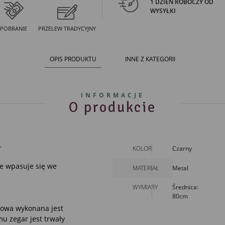
1 DZIEŃ ROBOCZY OD
WYSYŁKI
POBRANIE
PRZELEW TRADYCYJNY
OPIS PRODUKTU
INNE Z KATEGORII
INFORMACJE
O produkcie
.
KOLOR
Czarny
e wpasuje się we
MATERIAŁ
Metal
WYMIARY
Średnica:
80cm
budowa wykonana jest
u zegar jest trwały