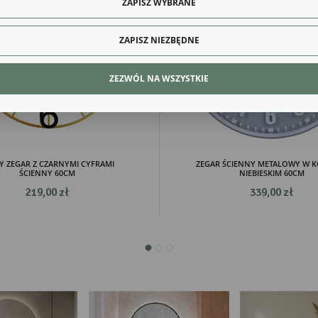
ZAPISZ WYBRANE
Więcej
ony poprzez dopasowanie jej do Twoich indywidualnych preferencji. Wyrażenie zgody na
kcjonalne i personalizacyjne pliki cookies gwarantuje dostępność większej ilości funkcji na stron
ZAPISZ NIEZBĘDNE
alityczne
lityczne pliki cookies pomagają nam rozwijać się i dostosowywać do Twoich potrzeb.
ZEZWÓL NA WSZYSTKIE
kies analityczne pozwalają na uzyskanie informacji w zakresie wykorzystywania witryny
Więcej
ernetowej, miejsca oraz częstotliwości, z jaką odwiedzane są nasze serwisy www. Dane pozwa
 na ocenę naszych serwisów internetowych pod względem ich popularności wśród
tkowników. Zgromadzone informacje są przetwarzane w formie zanonimizowanej. Wyrażenie
dy na analityczne pliki cookies gwarantuje dostępność wszystkich funkcjonalności.
eklamowe
ęki reklamowym plikom cookies prezentujemy Ci najciekawsze informacje i aktualności na
onach naszych partnerów.
Y ZEGAR Z CZARNYMI CYFRAMI
ZEGAR ŚCIENNY METALOWY W 
mocyjne pliki cookies służą do prezentowania Ci naszych komunikatów na podstawie analizy
ŚCIENNY 60CM
NIEBIESKIM 60CM
Więcej
ich upodobań oraz Twoich zwyczajów dotyczących przeglądanej witryny internetowej. Treści
219,00 zł
339,00 zł
mocyjne mogą pojawić się na stronach podmiotów trzecich lub firm będących naszymi
tnerami oraz innych dostawców usług. Firmy te działają w charakterze pośredników
zentujących nasze treści w postaci wiadomości, ofert, komunikatów mediów społecznościowy