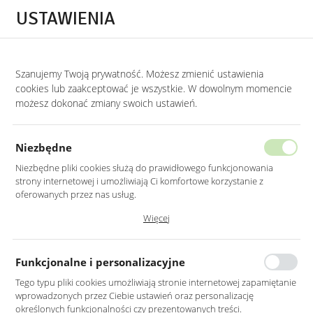
Przejdź do treści.
Przejdź do menu.
Przejdź do wyszukiwarki.
USTAWIENIA
0
Szanujemy Twoją prywatność. Możesz zmienić ustawienia
STRONA GŁÓWNA
PRODUKTY
WELUROWE KRZESŁO W KOLORZE SZARYM 
cookies lub zaakceptować je wszystkie. W dowolnym momencie
możesz dokonać zmiany swoich ustawień.
WELUROWE KRZESŁO W KOLORZE
SZARYM Z METALOWYMI ZŁOTYMI
Niezbędne
NOGAMI
Niezbędne pliki cookies służą do prawidłowego funkcjonowania
strony internetowej i umożliwiają Ci komfortowe korzystanie z
oferowanych przez nas usług.
Pliki cookies odpowiadają na podejmowane przez Ciebie działania w
Więcej
celu m.in. dostosowania Twoich ustawień preferencji prywatności,
logowania czy wypełniania formularzy. Dzięki plikom cookies strona, z
której korzystasz, może działać bez zakłóceń.
Funkcjonalne i personalizacyjne
Tego typu pliki cookies umożliwiają stronie internetowej zapamiętanie
wprowadzonych przez Ciebie ustawień oraz personalizację
określonych funkcjonalności czy prezentowanych treści.