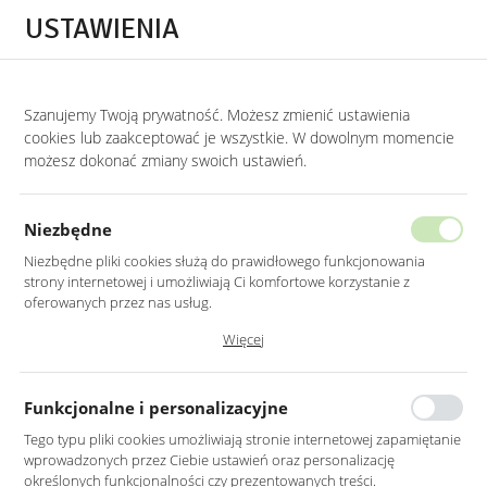
Przejdź do treści.
Przejdź do menu.
Przejdź do wyszukiwarki.
USTAWIENIA
0
Szanujemy Twoją prywatność. Możesz zmienić ustawienia
STRONA GŁÓWNA
PRODUKTY
WELUROWE KRZESŁO W KOLORZE SZARYM 
cookies lub zaakceptować je wszystkie. W dowolnym momencie
możesz dokonać zmiany swoich ustawień.
WELUROWE KRZESŁO W KOLORZE
SZARYM Z METALOWYMI ZŁOTYMI
Niezbędne
NOGAMI
Niezbędne pliki cookies służą do prawidłowego funkcjonowania
strony internetowej i umożliwiają Ci komfortowe korzystanie z
oferowanych przez nas usług.
Pliki cookies odpowiadają na podejmowane przez Ciebie działania w
Więcej
celu m.in. dostosowania Twoich ustawień preferencji prywatności,
logowania czy wypełniania formularzy. Dzięki plikom cookies strona, z
której korzystasz, może działać bez zakłóceń.
Funkcjonalne i personalizacyjne
Tego typu pliki cookies umożliwiają stronie internetowej zapamiętanie
wprowadzonych przez Ciebie ustawień oraz personalizację
określonych funkcjonalności czy prezentowanych treści.