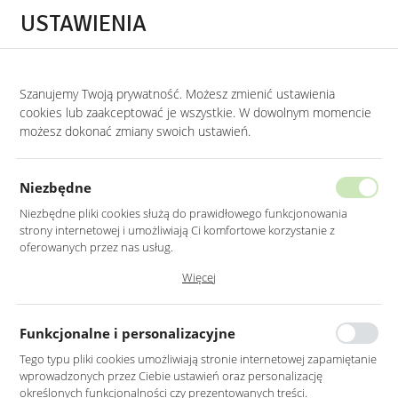
Przejdź do treści.
Przejdź do menu.
Przejdź do wyszukiwarki.
USTAWIENIA
0
Szanujemy Twoją prywatność. Możesz zmienić ustawienia
STRONA GŁÓWNA
PRODUKTY
WELUROWE KRZESŁO W KOLORZE SZARYM 
cookies lub zaakceptować je wszystkie. W dowolnym momencie
możesz dokonać zmiany swoich ustawień.
WELUROWE KRZESŁO W KOLORZE
SZARYM Z METALOWYMI ZŁOTYMI
Niezbędne
NOGAMI
Niezbędne pliki cookies służą do prawidłowego funkcjonowania
strony internetowej i umożliwiają Ci komfortowe korzystanie z
oferowanych przez nas usług.
Pliki cookies odpowiadają na podejmowane przez Ciebie działania w
Więcej
celu m.in. dostosowania Twoich ustawień preferencji prywatności,
logowania czy wypełniania formularzy. Dzięki plikom cookies strona, z
której korzystasz, może działać bez zakłóceń.
Funkcjonalne i personalizacyjne
Tego typu pliki cookies umożliwiają stronie internetowej zapamiętanie
wprowadzonych przez Ciebie ustawień oraz personalizację
określonych funkcjonalności czy prezentowanych treści.