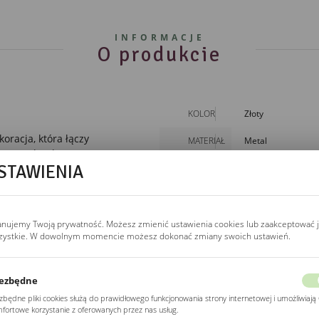
INFORMACJE
O produkcie
KOLOR
Złoty
racja, która łączy
MATERIAŁ
Metal
on został wykonany
STAWIENIA
iu postarzanego złota
WYSOKOŚĆ
39cm
SZEROKOŚĆ
24cm
 że idealnie komponują
nym industrialnym.
GŁĘBOKOŚĆ
24cm
anujemy Twoją prywatność. Możesz zmienić ustawienia cookies lub zaakceptować 
zystkie. W dowolnym momencie możesz dokonać zmiany swoich ustawień.
mi stworzą efektowny
ą się także jako ozdoba
oślin, ale też dodadzą
ezbędne
zbędne pliki cookies służą do prawidłowego funkcjonowania strony internetowej i umożliwiają 
fortowe korzystanie z oferowanych przez nas usług.
mi stworzą efektowny