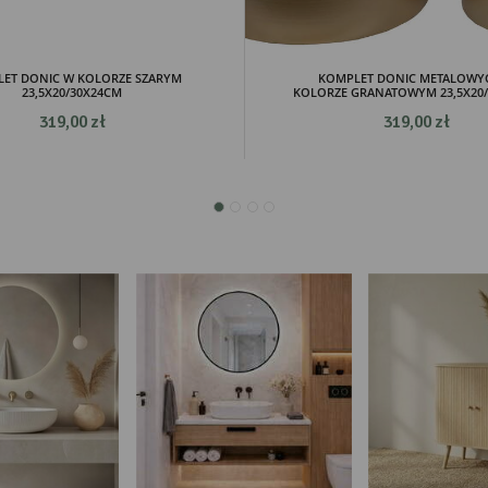
zentujących nasze treści w postaci wiadomości, ofert, komunikatów mediów społecznościowy
ET DONIC W KOLORZE SZARYM
KOMPLET DONIC METALOWY
23,5X20/30X24CM
KOLORZE GRANATOWYM 23,5X20
319,00 zł
319,00 zł