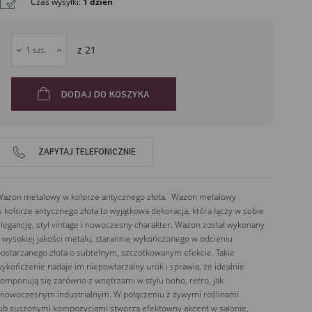
Czas wysyłki
:
1 dzień
63-600
Kepno
Polska
z
21
DODAJ DO KOSZYKA
ZAPYTAJ TELEFONICZNIE
azon metalowy w kolorze antycznego złota. Wazon metalowy
 kolorze antycznego złota to wyjątkowa dekoracja, która łączy w sobie
legancję, styl vintage i nowoczesny charakter. Wazon został wykonany
 wysokiej jakości metalu, starannie wykończonego w odcieniu
ostarzanego złota o subtelnym, szczotkowanym efekcie. Takie
ykończenie nadaje im niepowtarzalny urok i sprawia, że idealnie
omponują się zarówno z wnętrzami w stylu boho, retro, jak
 nowoczesnym industrialnym. W połączeniu z żywymi roślinami
ub suszonymi kompozycjami stworzą efektowny akcent w salonie,