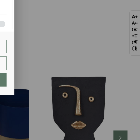
bie
szej
ie.
lają