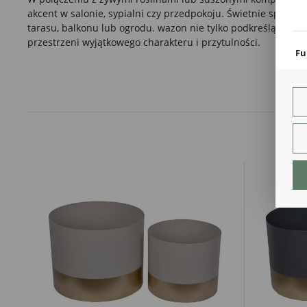
Pli
akcent w salonie, sypialni czy przedpokoju. Świetnie sprawdz
Two
tarasu, balkonu lub ogrodu. wazon nie tylko podkreślą urok r
coo
przestrzeni wyjątkowego charakteru i przytulności.
Fu
Teg
ust
Dzi
str
fun
An
Ana
Coo
int
nam
uży
zgo
R
Dzi
str
Pro
Two
pro
par