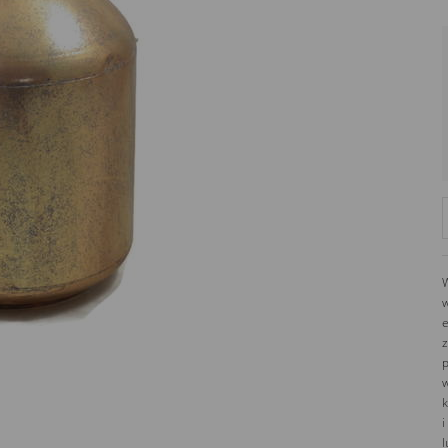
W
w
e
z
p
w
k
i
l