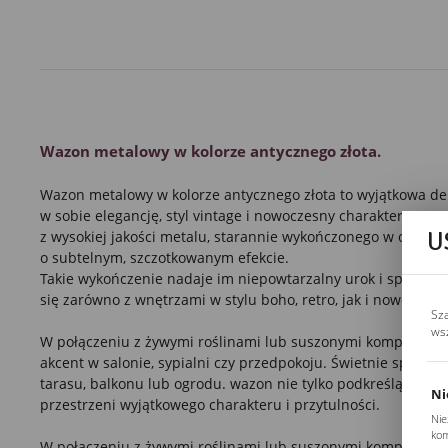
Wazon metalowy w kolorze antycznego złota.
Wazon metalowy w kolorze antycznego złota to wyjątkowa deko
w sobie elegancję, styl vintage i nowoczesny charakter. Waz
U
z wysokiej jakości metalu, starannie wykończonego w odcien
o subtelnym, szczotkowanym efekcie.
Takie wykończenie nadaje im niepowtarzalny urok i sprawia,
się zarówno z wnętrzami w stylu boho, retro, jak i nowoczes
Sz
ws
W połączeniu z żywymi roślinami lub suszonymi kompozycja
akcent w salonie, sypialni czy przedpokoju. Świetnie sprawdz
tarasu, balkonu lub ogrodu. wazon nie tylko podkreślą urok r
Ni
przestrzeni wyjątkowego charakteru i przytulności.
Nie
kom
W połączeniu z żywymi roślinami lub suszonymi kompozycja