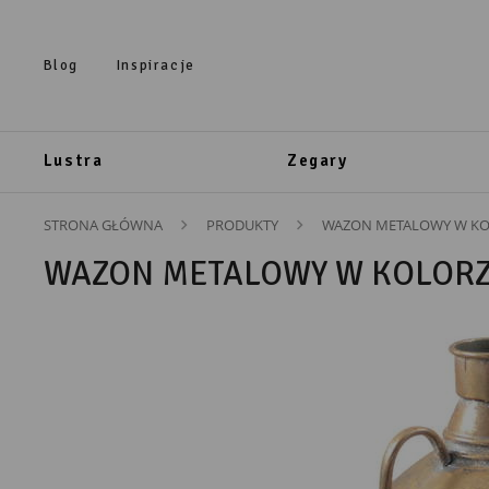
Przejdź do treści.
Przejdź do menu.
Przejdź do wyszukiwarki.
Blog
Inspiracje
Lustra
Zegary
STRONA GŁÓWNA
PRODUKTY
WAZON METALOWY W KOL
WAZON METALOWY W KOLORZ