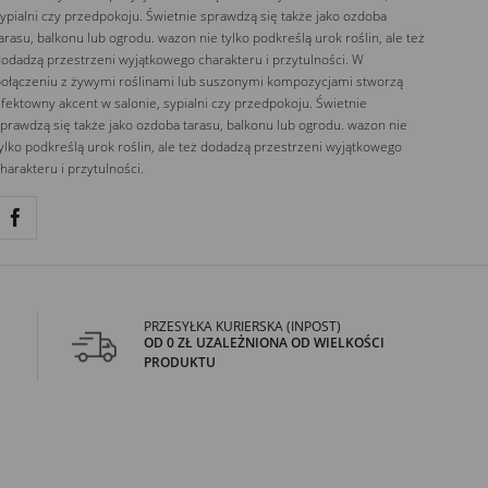
ypialni czy przedpokoju. Świetnie sprawdzą się także jako ozdoba
arasu, balkonu lub ogrodu. wazon nie tylko podkreślą urok roślin, ale też
odadzą przestrzeni wyjątkowego charakteru i przytulności. W
ołączeniu z żywymi roślinami lub suszonymi kompozycjami stworzą
fektowny akcent w salonie, sypialni czy przedpokoju. Świetnie
prawdzą się także jako ozdoba tarasu, balkonu lub ogrodu. wazon nie
ylko podkreślą urok roślin, ale też dodadzą przestrzeni wyjątkowego
harakteru i przytulności.
PRZESYŁKA KURIERSKA (INPOST)
OD 0 ZŁ UZALEŻNIONA OD WIELKOŚCI
PRODUKTU