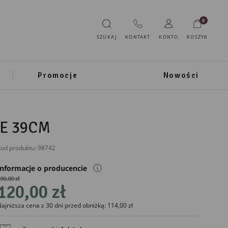
0
SZUKAJ
KONTAKT
KONTO
KOSZYK
Promocje
Nowości
E 39CM
od produktu:
98742
ⓘ
Informacje o producencie
00,00 zł
120,00 zł
IMPORTER
ajniższa cena z 30 dni przed obniżką: 114,00 zł
Mikołajczyk
Mianowice 1i