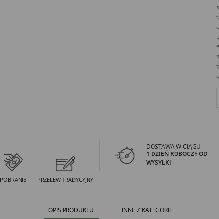
s
t
d
p
e
s
t
c
DOSTAWA W CIĄGU
1 DZIEŃ ROBOCZY OD
WYSYŁKI
POBRANIE
PRZELEW TRADYCYJNY
OPIS PRODUKTU
INNE Z KATEGORII