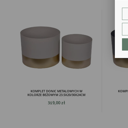
Teg
ust
Dzi
str
fun
An
Ana
Coo
int
nam
uży
zgo
R
Dzi
str
Pro
Two
pro
KOMPLET DONIC METALOWYCH W
KOMPL
KOLORZE BEŻOWYM 23.5X20/30X24CM
par
pre
319,00 zł