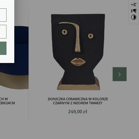
bie
szej
ie.
lają
CH W
DONICZKA CERAMICZNA W KOLORZE
/30X24CM
CZARNYM Z WZOREM TWARZY
ch.
249,00 zł