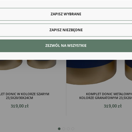
o typu pliki cookies umożliwiają stronie internetowej zapamiętanie wprowadzonych przez Cie
awień oraz personalizację określonych funkcjonalności czy prezentowanych treści.
ęki tym plikom cookies możemy zapewnić Ci większy komfort korzystania z funkcjonalności na
ZAPISZ WYBRANE
Więcej
ony poprzez dopasowanie jej do Twoich indywidualnych preferencji. Wyrażenie zgody na
kcjonalne i personalizacyjne pliki cookies gwarantuje dostępność większej ilości funkcji na stron
ZAPISZ NIEZBĘDNE
alityczne
lityczne pliki cookies pomagają nam rozwijać się i dostosowywać do Twoich potrzeb.
ZEZWÓL NA WSZYSTKIE
kies analityczne pozwalają na uzyskanie informacji w zakresie wykorzystywania witryny
Więcej
ernetowej, miejsca oraz częstotliwości, z jaką odwiedzane są nasze serwisy www. Dane pozwa
 na ocenę naszych serwisów internetowych pod względem ich popularności wśród
tkowników. Zgromadzone informacje są przetwarzane w formie zanonimizowanej. Wyrażenie
dy na analityczne pliki cookies gwarantuje dostępność wszystkich funkcjonalności.
eklamowe
ęki reklamowym plikom cookies prezentujemy Ci najciekawsze informacje i aktualności na
onach naszych partnerów.
mocyjne pliki cookies służą do prezentowania Ci naszych komunikatów na podstawie analizy
Więcej
ich upodobań oraz Twoich zwyczajów dotyczących przeglądanej witryny internetowej. Treści
mocyjne mogą pojawić się na stronach podmiotów trzecich lub firm będących naszymi
ET DONIC W KOLORZE SZARYM
KOMPLET DONIC METALOWY
23,5X20/30X24CM
KOLORZE GRANATOWYM 23,5X20
tnerami oraz innych dostawców usług. Firmy te działają w charakterze pośredników
zentujących nasze treści w postaci wiadomości, ofert, komunikatów mediów społecznościowy
319,00 zł
319,00 zł