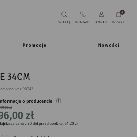
0
SZUKAJ
KONTAKT
KONTO
KOSZYK
Promocje
Nowości
E 34CM
od produktu:
98743
ⓘ
Informacje o producencie
60,00 zł
96,00 zł
IMPORTER
ajniższa cena z 30 dni przed obniżką: 91,20 zł
Mikołajczyk
Mianowice 1i