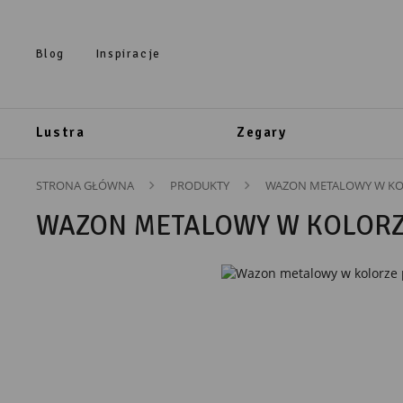
Przejdź do treści.
Przejdź do menu.
Przejdź do wyszukiwarki.
Blog
Inspiracje
Lustra
Zegary
STRONA GŁÓWNA
PRODUKTY
WAZON METALOWY W KOL
WAZON METALOWY W KOLORZ