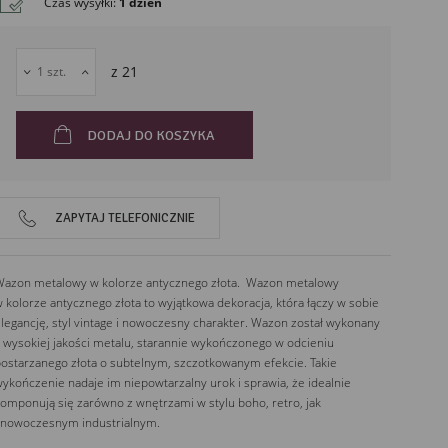
Czas wysyłki
:
1 dzień
63-600
Kepno
Polska
z
21
DODAJ DO KOSZYKA
ZAPYTAJ TELEFONICZNIE
azon metalowy w kolorze antycznego złota. Wazon metalowy
 kolorze antycznego złota to wyjątkowa dekoracja, która łączy w sobie
legancję, styl vintage i nowoczesny charakter. Wazon został wykonany
 wysokiej jakości metalu, starannie wykończonego w odcieniu
ostarzanego złota o subtelnym, szczotkowanym efekcie. Takie
ykończenie nadaje im niepowtarzalny urok i sprawia, że idealnie
omponują się zarówno z wnętrzami w stylu boho, retro, jak
 nowoczesnym industrialnym.