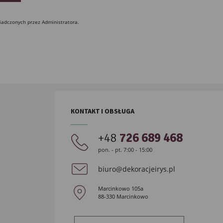
iadczonych przez Administratora.
KONTAKT I OBSŁUGA
+48
726 689 468
pon. - pt. 7:00 - 15:00
biuro@dekoracjeirys.pl
Marcinkowo 105a
88-330 Marcinkowo