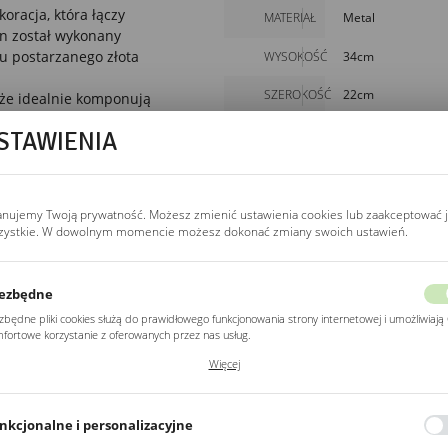
racja, która łączy
MATERIAŁ
Metal
on został wykonany
iu postarzanego złota
WYSOKOŚĆ
34cm
SZEROKOŚĆ
22cm
 że idealnie komponują
nym industrialnym.
GŁĘBOKOŚĆ
22cm
STAWIENIA
anujemy Twoją prywatność. Możesz zmienić ustawienia cookies lub zaakceptować 
zystkie. W dowolnym momencie możesz dokonać zmiany swoich ustawień.
mi stworzą efektowny
ą się także jako ozdoba
oślin, ale też dodadzą
ezbędne
zbędne pliki cookies służą do prawidłowego funkcjonowania strony internetowej i umożliwiają 
fortowe korzystanie z oferowanych przez nas usług.
ki cookies odpowiadają na podejmowane przez Ciebie działania w celu m.in. dostosowania
Więcej
ich ustawień preferencji prywatności, logowania czy wypełniania formularzy. Dzięki plikom
kies strona, z której korzystasz, może działać bez zakłóceń.
POZOSTAŁE
Z kategorii
nkcjonalne i personalizacyjne