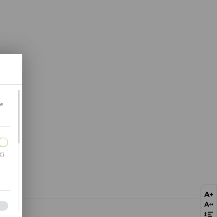
je
Ci