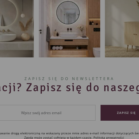
ZAPISZ SIĘ DO NEWSLETTERA
cji? Zapisz się do nasz
anie drogą elektroniczną na wskazany przeze mnie adres e-mail informacji dotyczących św
Zgoda może zostać cofnięta w każdym czasie.
Polityka prywatności