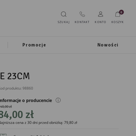
0
SZUKAJ
KONTAKT
KONTO
KOSZYK
Promocje
Nowości
E 23CM
od produktu:
98860
ⓘ
Informacje o producencie
40,00 zł
84,00 zł
IMPORTER
ajniższa cena z 30 dni przed obniżką: 79,80 zł
Mikołajczyk
Mianowice 1i