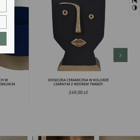
szej
ie.
lają
CH W
DONICZKA CERAMICZNA W KOLORZE
/30X24CM
CZARNYM Z WZOREM TWARZY
249,00 zł
ch.