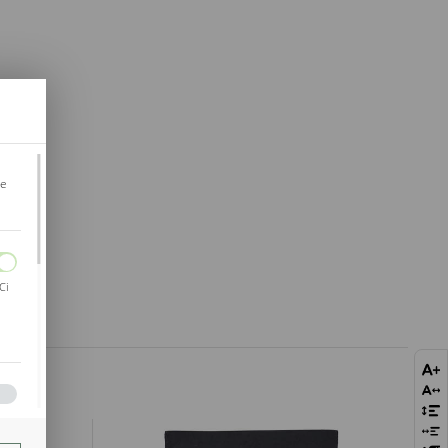
je
Ci
bie