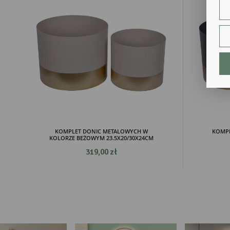
Dzi
str
fun
An
Ana
Coo
int
nam
uży
zgo
R
Dzi
str
Pro
KOMPLET DONIC METALOWYCH W
KOMPL
KOLORZE BEŻOWYM 23.5X20/30X24CM
Two
pro
319,00 zł
par
pre