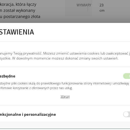
racja, która łączy
WYMIARY
23
on został wykonany
cm
iu postarzanego złota
 że idealnie komponują
STAWIENIA
nym industrialnym.
iatami wprowadzi
anujemy Twoją prywatność. Możesz zmienić ustawienia cookies lub zaakceptować 
zystkie. W dowolnym momencie możesz dokonać zmiany swoich ustawień.
uzupełnienie dekoracji
ję salonu, sypialni,
ezbędne
zbędne pliki cookies służą do prawidłowego funkcjonowania strony internetowej i umożliwiają 
fortowe korzystanie z oferowanych przez nas usług.
ki cookies odpowiadają na podejmowane przez Ciebie działania w celu m.in. dostosowania
POZOSTAŁE
Więcej
ich ustawień preferencji prywatności, logowania czy wypełniania formularzy. Dzięki plikom
Z kategorii
kies strona, z której korzystasz, może działać bez zakłóceń.
nkcjonalne i personalizacyjne
o typu pliki cookies umożliwiają stronie internetowej zapamiętanie wprowadzonych przez Cie
awień oraz personalizację określonych funkcjonalności czy prezentowanych treści.