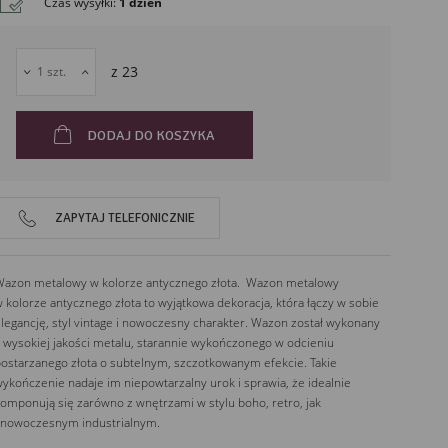
Czas wysyłki
:
1 dzień
63-600
Kepno
Polska
z
23
DODAJ DO KOSZYKA
ZAPYTAJ TELEFONICZNIE
azon metalowy w kolorze antycznego złota. Wazon metalowy
 kolorze antycznego złota to wyjątkowa dekoracja, która łączy w sobie
legancję, styl vintage i nowoczesny charakter. Wazon został wykonany
 wysokiej jakości metalu, starannie wykończonego w odcieniu
ostarzanego złota o subtelnym, szczotkowanym efekcie. Takie
ykończenie nadaje im niepowtarzalny urok i sprawia, że idealnie
omponują się zarówno z wnętrzami w stylu boho, retro, jak
 nowoczesnym industrialnym.