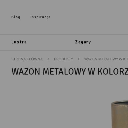
Przejdź do treści.
Przejdź do menu.
Przejdź do wyszukiwarki.
Blog
Inspiracje
Lustra
Zegary
STRONA GŁÓWNA
PRODUKTY
WAZON METALOWY W KOL
WAZON METALOWY W KOLORZ