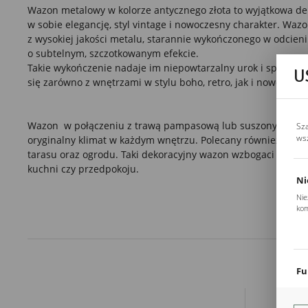
Wazon metalowy w kolorze antycznego złota to wyjątkowa deko
w sobie elegancję, styl vintage i nowoczesny charakter. Waz
z wysokiej jakości metalu, starannie wykończonego w odcien
o subtelnym, szczotkowanym efekcie.
Takie wykończenie nadaje im niepowtarzalny urok i sprawia,
U
się zarówno z wnętrzami w stylu boho, retro, jak i nowoczes
Wazon
w
połączeniu z trawą pampasową lub suszonymi kw
Sz
ws
oryginalny klimat w każdym wnętrzu. Polecany również jako 
tarasu oraz ogrodu. Taki dekoracyjny wazon wzbogaci aranżac
kuchni czy przedpokoju.
Ni
Nie
kom
Pli
Two
coo
Fu
Teg
ust