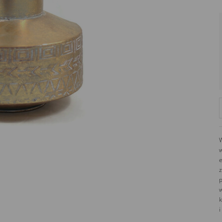
W
w
e
z
p
w
k
i