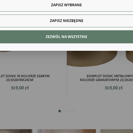
ęki tym plikom cookies możemy zapewnić Ci większy komfort korzystania z funkcjonalności na
ZAPISZ WYBRANE
Więcej
ony poprzez dopasowanie jej do Twoich indywidualnych preferencji. Wyrażenie zgody na
kcjonalne i personalizacyjne pliki cookies gwarantuje dostępność większej ilości funkcji na stron
ZAPISZ NIEZBĘDNE
alityczne
lityczne pliki cookies pomagają nam rozwijać się i dostosowywać do Twoich potrzeb.
ZEZWÓL NA WSZYSTKIE
kies analityczne pozwalają na uzyskanie informacji w zakresie wykorzystywania witryny
Więcej
ernetowej, miejsca oraz częstotliwości, z jaką odwiedzane są nasze serwisy www. Dane pozwa
 na ocenę naszych serwisów internetowych pod względem ich popularności wśród
tkowników. Zgromadzone informacje są przetwarzane w formie zanonimizowanej. Wyrażenie
dy na analityczne pliki cookies gwarantuje dostępność wszystkich funkcjonalności.
eklamowe
ęki reklamowym plikom cookies prezentujemy Ci najciekawsze informacje i aktualności na
onach naszych partnerów.
mocyjne pliki cookies służą do prezentowania Ci naszych komunikatów na podstawie analizy
ET DONIC W KOLORZE SZARYM
KOMPLET DONIC METALOWY
Więcej
23,5X20/30X24CM
KOLORZE GRANATOWYM 23,5X20
ich upodobań oraz Twoich zwyczajów dotyczących przeglądanej witryny internetowej. Treści
mocyjne mogą pojawić się na stronach podmiotów trzecich lub firm będących naszymi
319,00 zł
319,00 zł
tnerami oraz innych dostawców usług. Firmy te działają w charakterze pośredników
zentujących nasze treści w postaci wiadomości, ofert, komunikatów mediów społecznościowy