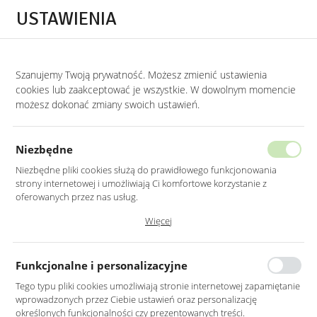
Przejdź do treści.
Przejdź do menu.
Przejdź do wyszukiwarki.
USTAWIENIA
0
Szanujemy Twoją prywatność. Możesz zmienić ustawienia
STRONA GŁÓWNA
PRODUKTY
STOLIK ZŁOTY CHROMOWANY Z SZKLANYM
cookies lub zaakceptować je wszystkie. W dowolnym momencie
możesz dokonać zmiany swoich ustawień.
STOLIK ZŁOTY CHROMOWANY
Z SZKLANYM BLATEM DIAMENT
Niezbędne
65X65CM
Niezbędne pliki cookies służą do prawidłowego funkcjonowania
strony internetowej i umożliwiają Ci komfortowe korzystanie z
oferowanych przez nas usług.
Pliki cookies odpowiadają na podejmowane przez Ciebie działania w
Więcej
celu m.in. dostosowania Twoich ustawień preferencji prywatności,
logowania czy wypełniania formularzy. Dzięki plikom cookies strona, z
której korzystasz, może działać bez zakłóceń.
Funkcjonalne i personalizacyjne
Tego typu pliki cookies umożliwiają stronie internetowej zapamiętanie
wprowadzonych przez Ciebie ustawień oraz personalizację
określonych funkcjonalności czy prezentowanych treści.