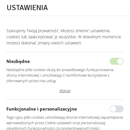
Przejdź do treści.
Przejdź do menu.
Przejdź do wyszukiwarki.
USTAWIENIA
0
Szanujemy Twoją prywatność. Możesz zmienić ustawienia
STRONA GŁÓWNA
PRODUKTY
STOLIK KAWOWY ZŁOTY CHROMOWANY Z C
cookies lub zaakceptować je wszystkie. W dowolnym momencie
możesz dokonać zmiany swoich ustawień.
STOLIK KAWOWY ZŁOTY
CHROMOWANY Z CZARNYM BLATEM
Niezbędne
DIAMENT 100X100CM
Niezbędne pliki cookies służą do prawidłowego funkcjonowania
strony internetowej i umożliwiają Ci komfortowe korzystanie z
oferowanych przez nas usług.
Pliki cookies odpowiadają na podejmowane przez Ciebie działania w
Więcej
celu m.in. dostosowania Twoich ustawień preferencji prywatności,
logowania czy wypełniania formularzy. Dzięki plikom cookies strona, z
której korzystasz, może działać bez zakłóceń.
Funkcjonalne i personalizacyjne
Tego typu pliki cookies umożliwiają stronie internetowej zapamiętanie
wprowadzonych przez Ciebie ustawień oraz personalizację
określonych funkcjonalności czy prezentowanych treści.