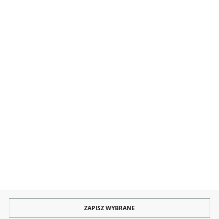
MOJE KONTO
INFORMACJE
OBSŁUGA
KONTAKT I OBSŁUGA
Rozpocznij zwrot produktu:
ODSTĄP OD UMOWY TUTAJ
PŁATNOŚCI
DOSTAWA
ZAPISZ WYBRANE