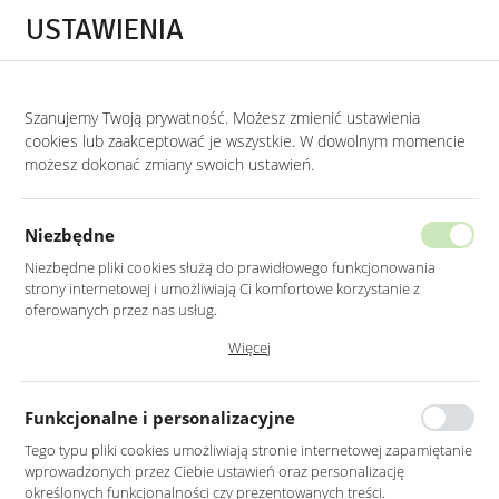
Przejdź do treści.
Przejdź do menu.
Przejdź do wyszukiwarki.
USTAWIENIA
0
Szanujemy Twoją prywatność. Możesz zmienić ustawienia
STRONA GŁÓWNA
PRODUKTY
STOLIK CHROMOWANY KLASYCZNY 55X55X
cookies lub zaakceptować je wszystkie. W dowolnym momencie
możesz dokonać zmiany swoich ustawień.
STOLIK CHROMOWANY KLASYCZNY
55X55X55CM
Niezbędne
Niezbędne pliki cookies służą do prawidłowego funkcjonowania
strony internetowej i umożliwiają Ci komfortowe korzystanie z
oferowanych przez nas usług.
Pliki cookies odpowiadają na podejmowane przez Ciebie działania w
Więcej
celu m.in. dostosowania Twoich ustawień preferencji prywatności,
logowania czy wypełniania formularzy. Dzięki plikom cookies strona, z
której korzystasz, może działać bez zakłóceń.
Funkcjonalne i personalizacyjne
Tego typu pliki cookies umożliwiają stronie internetowej zapamiętanie
wprowadzonych przez Ciebie ustawień oraz personalizację
określonych funkcjonalności czy prezentowanych treści.