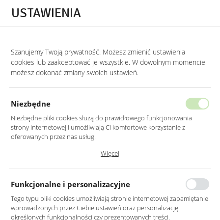
Przejdź do treści.
Przejdź do menu.
Przejdź do wyszukiwarki.
USTAWIENIA
0
Szanujemy Twoją prywatność. Możesz zmienić ustawienia
STRONA GŁÓWNA
PRODUKTY
STOLIK CHROMOWANY KLASYCZNY 55X55X
cookies lub zaakceptować je wszystkie. W dowolnym momencie
możesz dokonać zmiany swoich ustawień.
STOLIK CHROMOWANY KLASYCZNY
55X55X55CM
Niezbędne
Niezbędne pliki cookies służą do prawidłowego funkcjonowania
strony internetowej i umożliwiają Ci komfortowe korzystanie z
oferowanych przez nas usług.
Pliki cookies odpowiadają na podejmowane przez Ciebie działania w
Więcej
celu m.in. dostosowania Twoich ustawień preferencji prywatności,
logowania czy wypełniania formularzy. Dzięki plikom cookies strona, z
której korzystasz, może działać bez zakłóceń.
Funkcjonalne i personalizacyjne
Tego typu pliki cookies umożliwiają stronie internetowej zapamiętanie
wprowadzonych przez Ciebie ustawień oraz personalizację
określonych funkcjonalności czy prezentowanych treści.