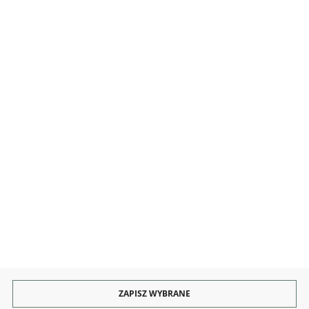
MOJE KONTO
INFORMACJE
OBSŁUGA
KONTAKT I OBSŁUGA
Rozpocznij zwrot produktu:
ODSTĄP OD UMOWY TUTAJ
PŁATNOŚCI
DOSTAWA
ZAPISZ WYBRANE