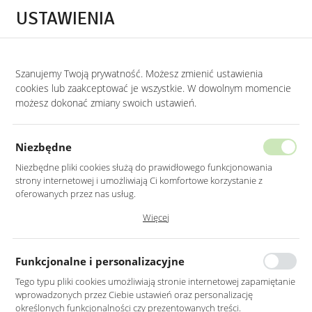
Przejdź do treści.
Przejdź do menu.
Przejdź do wyszukiwarki.
USTAWIENIA
0
Szanujemy Twoją prywatność. Możesz zmienić ustawienia
STRONA GŁÓWNA
PRODUKTY
SOFA 3-OSOBOWA W KOLORZE SZARYM N
cookies lub zaakceptować je wszystkie. W dowolnym momencie
możesz dokonać zmiany swoich ustawień.
SOFA 3-OSOBOWA W KOLORZE
SZARYM NA DREWNIANYCH
Niezbędne
CZARNYCH NOGACH
Niezbędne pliki cookies służą do prawidłowego funkcjonowania
strony internetowej i umożliwiają Ci komfortowe korzystanie z
oferowanych przez nas usług.
Pliki cookies odpowiadają na podejmowane przez Ciebie działania w
Więcej
celu m.in. dostosowania Twoich ustawień preferencji prywatności,
logowania czy wypełniania formularzy. Dzięki plikom cookies strona, z
której korzystasz, może działać bez zakłóceń.
Funkcjonalne i personalizacyjne
Tego typu pliki cookies umożliwiają stronie internetowej zapamiętanie
wprowadzonych przez Ciebie ustawień oraz personalizację
określonych funkcjonalności czy prezentowanych treści.