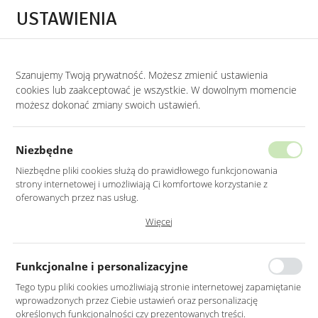
Przejdź do treści.
Przejdź do menu.
Przejdź do wyszukiwarki.
USTAWIENIA
0
Szanujemy Twoją prywatność. Możesz zmienić ustawienia
STRONA GŁÓWNA
PRODUKTY
SOFA 3-OSOBOWA W KOLORZE BEŻOWYM 
cookies lub zaakceptować je wszystkie. W dowolnym momencie
możesz dokonać zmiany swoich ustawień.
SOFA 3-OSOBOWA W KOLORZE
BEŻOWYM NA METALOWYCH
Niezbędne
ZŁOTYCH NOGACH
Niezbędne pliki cookies służą do prawidłowego funkcjonowania
strony internetowej i umożliwiają Ci komfortowe korzystanie z
oferowanych przez nas usług.
Pliki cookies odpowiadają na podejmowane przez Ciebie działania w
Więcej
celu m.in. dostosowania Twoich ustawień preferencji prywatności,
logowania czy wypełniania formularzy. Dzięki plikom cookies strona, z
której korzystasz, może działać bez zakłóceń.
Funkcjonalne i personalizacyjne
Tego typu pliki cookies umożliwiają stronie internetowej zapamiętanie
wprowadzonych przez Ciebie ustawień oraz personalizację
określonych funkcjonalności czy prezentowanych treści.