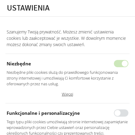
Przejdź do treści.
Przejdź do menu.
Przejdź do wyszukiwarki.
USTAWIENIA
0
STRONA GŁÓWNA
MEBLE
SOFY I KANAPY
SOFY Z POJEMNIKIEM NA P
Szanujemy Twoją prywatność. Możesz zmienić ustawienia
cookies lub zaakceptować je wszystkie. W dowolnym momencie
Sofy z pojemnikiem na pościel
możesz dokonać zmiany swoich ustawień.
KATEGORIE
SORTUJ
Niezbędne
Niezbędne pliki cookies służą do prawidłowego funkcjonowania
strony internetowej i umożliwiają Ci komfortowe korzystanie z
oferowanych przez nas usług.
Pliki cookies odpowiadają na podejmowane przez Ciebie działania w
Więcej
celu m.in. dostosowania Twoich ustawień preferencji prywatności,
logowania czy wypełniania formularzy. Dzięki plikom cookies strona, z
której korzystasz, może działać bez zakłóceń.
Funkcjonalne i personalizacyjne
Tego typu pliki cookies umożliwiają stronie internetowej zapamiętanie
wprowadzonych przez Ciebie ustawień oraz personalizację
SOFA Z FUNKCJĄ SPANIA
SOFA Z FUNKCJĄ SPANIA
określonych funkcjonalności czy prezentowanych treści.
LILI KREMOWA SZTRUKS
LILI JASNOSZARA SZTRUKS