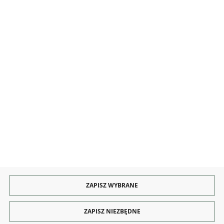
INFORMACJE
OBSŁUGA
KONTAKT I OBSŁUGA
Rozpocznij zwrot produktu:
ODSTĄP OD UMOWY TUTAJ
PŁATNOŚCI
DOSTAWA
ZAPISZ WYBRANE
ZAPISZ NIEZBĘDNE