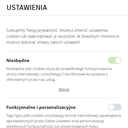
Przejdź do treści.
Przejdź do menu.
Przejdź do wyszukiwarki.
USTAWIENIA
0
Szanujemy Twoją prywatność. Możesz zmienić ustawienia
STRONA GŁÓWNA
PRODUKTY
PUF PIKOWANY ZIELONY ALIA WELUROWY 
cookies lub zaakceptować je wszystkie. W dowolnym momencie
możesz dokonać zmiany swoich ustawień.
PUF PIKOWANY ZIELONY ALIA
WELUROWY NA ZŁOTEJ PODSTAWIE
Niezbędne
Niezbędne pliki cookies służą do prawidłowego funkcjonowania
strony internetowej i umożliwiają Ci komfortowe korzystanie z
oferowanych przez nas usług.
Pliki cookies odpowiadają na podejmowane przez Ciebie działania w
Więcej
celu m.in. dostosowania Twoich ustawień preferencji prywatności,
logowania czy wypełniania formularzy. Dzięki plikom cookies strona, z
której korzystasz, może działać bez zakłóceń.
Funkcjonalne i personalizacyjne
Tego typu pliki cookies umożliwiają stronie internetowej zapamiętanie
wprowadzonych przez Ciebie ustawień oraz personalizację
określonych funkcjonalności czy prezentowanych treści.