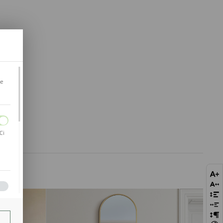
je
Ci
bie
szej