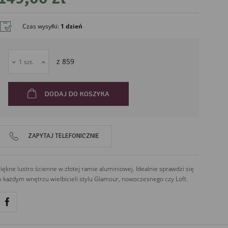
IMPORTER
DekoracjeIrys.pl Paweł Ćwikliński
Czas wysyłki
:
1 dzień
726689468
dekoracjeirysnet@gmail.com
Leśna 13
z
859
88-320
Łąkie
Polska
DODAJ DO KOSZYKA
ZAPYTAJ TELEFONICZNIE
iękne lustro ścienne w złotej ramie aluminiowej. Idealnie sprawdzi się
 każdym wnętrzu wielbicieli stylu Glamour, nowoczesnego czy Loft.