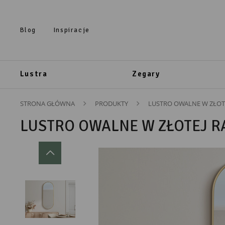
Przejdź do treści.
Przejdź do menu.
Przejdź do wyszukiwarki.
Blog
Inspiracje
Lustra
Zegary
STRONA GŁÓWNA
PRODUKTY
LUSTRO OWALNE W ZŁOT
LUSTRO OWALNE W ZŁOTEJ R