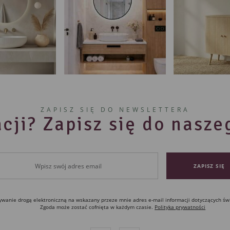
ZAPISZ SIĘ DO NEWSLETTERA
cji? Zapisz się do nasz
anie drogą elektroniczną na wskazany przeze mnie adres e-mail informacji dotyczących św
Zgoda może zostać cofnięta w każdym czasie.
Polityka prywatności