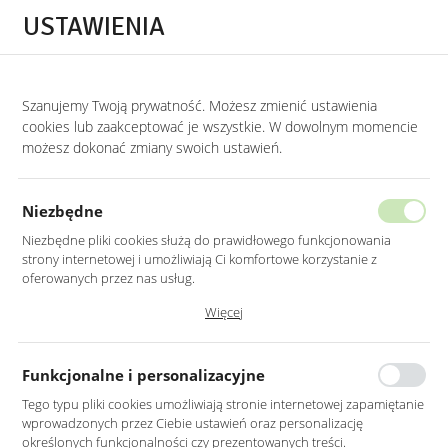
Przejdź do treści.
Przejdź do menu.
Przejdź do wyszukiwarki.
USTAWIENIA
0
Szanujemy Twoją prywatność. Możesz zmienić ustawienia
STRONA GŁÓWNA
PRODUKTY
LUSTRO OWALNE W ZŁOTEJ RAMIE ALUMIN
cookies lub zaakceptować je wszystkie. W dowolnym momencie
możesz dokonać zmiany swoich ustawień.
LUSTRO OWALNE W ZŁOTEJ RAMIE
ALUMINIOWEJ 40X100CM
Niezbędne
Niezbędne pliki cookies służą do prawidłowego funkcjonowania
strony internetowej i umożliwiają Ci komfortowe korzystanie z
oferowanych przez nas usług.
Pliki cookies odpowiadają na podejmowane przez Ciebie działania w
Więcej
celu m.in. dostosowania Twoich ustawień preferencji prywatności,
logowania czy wypełniania formularzy. Dzięki plikom cookies strona, z
której korzystasz, może działać bez zakłóceń.
Funkcjonalne i personalizacyjne
Tego typu pliki cookies umożliwiają stronie internetowej zapamiętanie
wprowadzonych przez Ciebie ustawień oraz personalizację
określonych funkcjonalności czy prezentowanych treści.