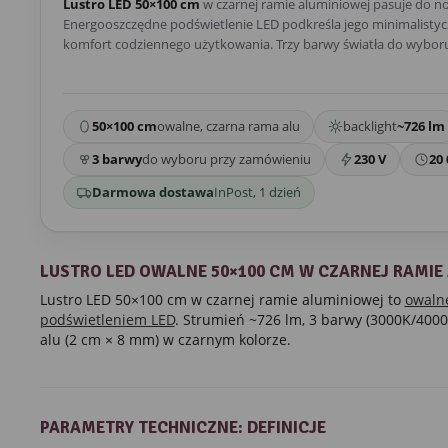
Lustro LED 50×100 cm
w czarnej ramie aluminiowej pasuje do n
Energooszczędne podświetlenie LED podkreśla jego minimalistycz
komfort codziennego użytkowania. Trzy barwy światła do wybor
50×100 cm
owalne, czarna rama alu
backlight
~726 lm
3 barwy
do wyboru przy zamówieniu
230 V
20 
Darmowa dostawa
InPost, 1 dzień
LUSTRO LED OWALNE 50×100 CM W CZARNEJ RAMIE
Lustro LED 50×100 cm w czarnej ramie aluminiowej to
owalne
podświetleniem LED
. Strumień ~726 lm, 3 barwy (3000K/400
alu (2 cm × 8 mm) w czarnym kolorze.
PARAMETRY TECHNICZNE: DEFINICJE