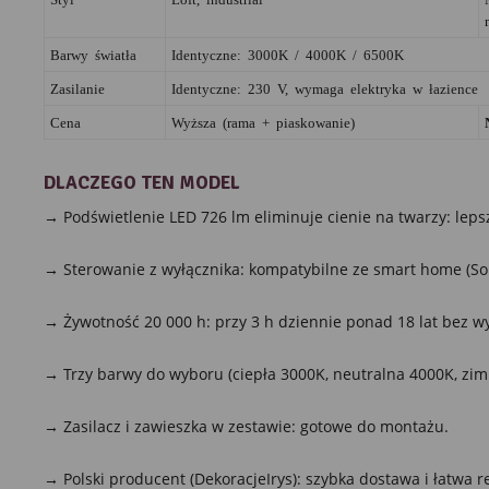
Barwy światła
Identyczne: 3000K / 4000K / 6500K
Zasilanie
Identyczne: 230 V, wymaga elektryka w łazience
Cena
Wyższa (rama + piaskowanie)
DLACZEGO TEN MODEL
→ Podświetlenie LED 726 lm eliminuje cienie na twarzy: lepsz
→ Sterowanie z wyłącznika: kompatybilne ze smart home (Sono
→ Żywotność 20 000 h: przy 3 h dziennie ponad 18 lat bez w
→ Trzy barwy do wyboru (ciepła 3000K, neutralna 4000K, zim
→ Zasilacz i zawieszka w zestawie: gotowe do montażu.
→ Polski producent (DekoracjeIrys): szybka dostawa i łatwa r