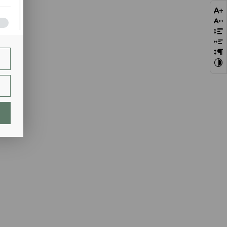
bie
szej
ie.
lają
ch.