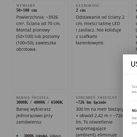
WYMIARY
GŁĘBOKOŚĆ
50×100 cm
2 cm
Powierzchnia: ~3926
Odstawanie od ściany 2
cm². Ściana od 70 cm.
cm, mieści taśmę LED
Montaż pionowy
i zasilacz. Nie koliduje
(50×100) lub poziomy
z szafkami
(100×50), zawieszka
łazienkowymi.
obrotowa.
U
Sz
ws
BARWA ŚWIATŁA
STRUMIEŃ ŚWIETLNY
3000K / 4000K / 6500K
~726 lm łącznie
Barwę wybierasz
300 lm na metr bieżący
Ni
jednorazowo przy
× obwód 2.42 m = ~726
Nie
zamówieniu:
lm. To oświetlenie
kom
wspomagające
Pli
Two
(ambient), eliminuje
3000K (ciepła).
żółtawe,