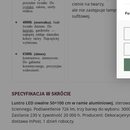
coo
przytulne światło. Do
cienie na twarzy,
sypialni
, salonu, strefy
ale nie zastępuje lampy
relaksu.
Fu
sufitowej.
Teg
4000K (neutralna).
białe
ust
światło dzienne. Do
łazienki
, garderoby —
Dzi
najlepiej oddaje naturalne
str
kolory skóry. Najczęściej
fun
wybierana.
An
6500K (zimna).
Ana
kontrastowe, intensywne.
Do gabinetu
Coo
kosmetycznego, precyzyjna
int
widoczność.
nam
uży
zgo
R
Dzi
SPECYFIKACJA W SKRÓCIE
str
Lustro LED owalne 50×100 cm w ramie aluminiowej.
sterowa
Pro
Two
ściennego. Podświetlenie 726 lm, trzy barwy do wyboru: 3000
pro
Zasilanie 230 V, żywotność 20 000 h. Producent: DekoracjeIry
par
dostawa InPost, 1 dzień roboczy.
pre