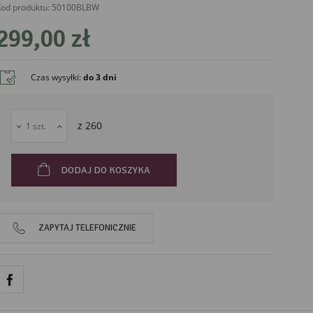
od produktu:
50100BLBW
299,00 zł
Czas wysyłki
:
do 3 dni
z
260
DODAJ DO KOSZYKA
ZAPYTAJ TELEFONICZNIE