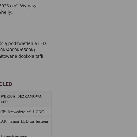
a 3926 cm². Wymaga
helly).
ścią podświetlenia LED.
000K/4000K/6500K)
towane dookoła tafli
E LED
WERSJA BEZRAMOWA
LED
NIE: krawędzie szlif CNC
TAK: taśma LED za lustrem
Minimalistyczny,