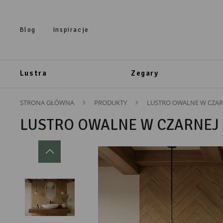
Przejdź do treści.
Przejdź do menu.
Przejdź do wyszukiwarki.
Blog
Inspiracje
Lustra
Zegary
STRONA GŁÓWNA
PRODUKTY
LUSTRO OWALNE W CZAR
LUSTRO OWALNE W CZARNEJ 