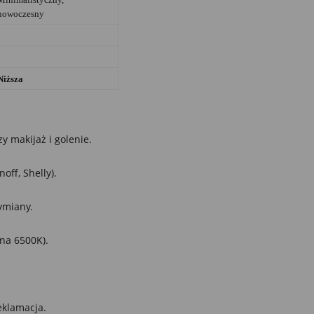
nowoczesny
Niższa
y makijaż i golenie.
ff, Shelly).
ymiany.
na 6500K).
eklamacja.