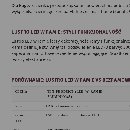
Dla kogo:
Łazienka, przedpokój, salon, powierzchnia odbici
wyłącznika ściennego, kompatybilne ze smart home (Sonoff, S
LUSTRO LED W RAMIE: STYL I FUNKCJONALNOŚĆ
Lustro LED w ramie łączy dekoracyjność ramy z funkcjonalno
Rama definiuje styl wnętrza, podświetlenie LED (3 barwy: 3
zapewnia komfortowe oświetlenie wspomagające. Światło emi
tworzy efekt aureoli.
PORÓWNANIE: LUSTRO LED W RAMIE VS BEZRAMOW
CECHA
TEN PRODUKT (LED W RAMIE
ALUMINIOWA)
Rama
TAK.
aluminiowa, czarna
Podświetlenie
TAK: piaskowanie + taśma LED
LED
Styl
Loft, industrial