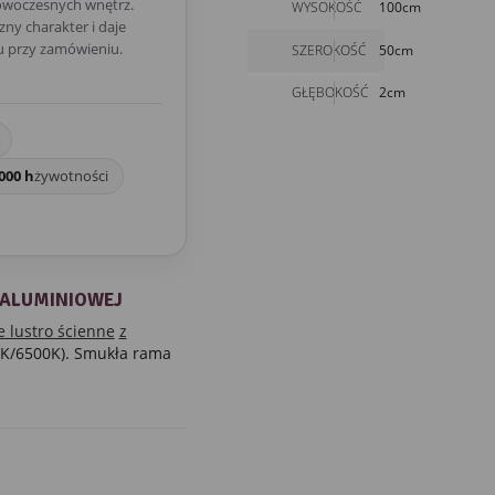
owoczesnych wnętrz.
WYSOKOŚĆ
100cm
ny charakter i daje
u przy zamówieniu.
SZEROKOŚĆ
50cm
GŁĘBOKOŚĆ
2cm
000 h
żywotności
 ALUMINIOWEJ
 lustro ścienne
z
0K/6500K). Smukła rama