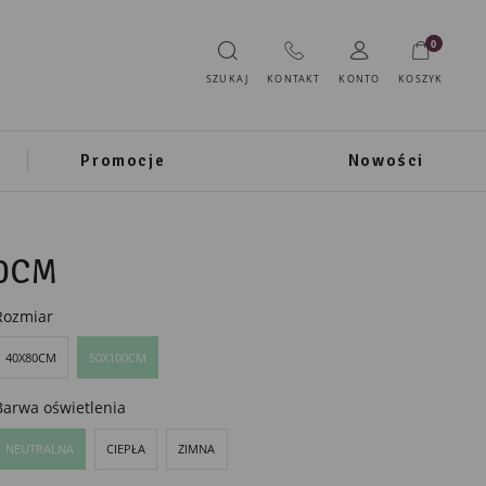
0
SZUKAJ
KONTAKT
KONTO
KOSZYK
Promocje
Nowości
00CM
Rozmiar
40X80CM
50X100CM
Barwa oświetlenia
NEUTRALNA
CIEPŁA
ZIMNA