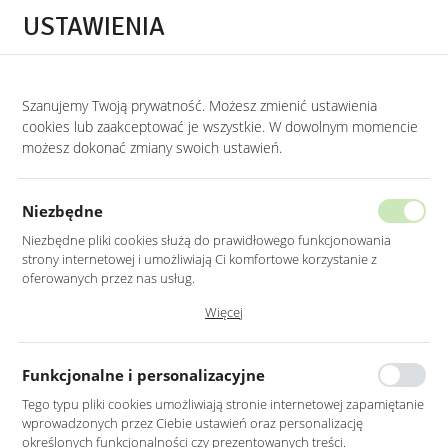
Przejdź do treści.
Przejdź do menu.
Przejdź do wyszukiwarki.
USTAWIENIA
0
Szanujemy Twoją prywatność. Możesz zmienić ustawienia
STRONA GŁÓWNA
PRODUKTY
LUSTRO OWALNE CZARNE RAMA MDF LED 
cookies lub zaakceptować je wszystkie. W dowolnym momencie
możesz dokonać zmiany swoich ustawień.
LUSTRO OWALNE CZARNE RAMA
MDF LED Z PIASKOWANIEM
Niezbędne
40X105CM
Niezbędne pliki cookies służą do prawidłowego funkcjonowania
strony internetowej i umożliwiają Ci komfortowe korzystanie z
oferowanych przez nas usług.
Pliki cookies odpowiadają na podejmowane przez Ciebie działania w
Więcej
celu m.in. dostosowania Twoich ustawień preferencji prywatności,
logowania czy wypełniania formularzy. Dzięki plikom cookies strona, z
której korzystasz, może działać bez zakłóceń.
Funkcjonalne i personalizacyjne
Tego typu pliki cookies umożliwiają stronie internetowej zapamiętanie
wprowadzonych przez Ciebie ustawień oraz personalizację
określonych funkcjonalności czy prezentowanych treści.