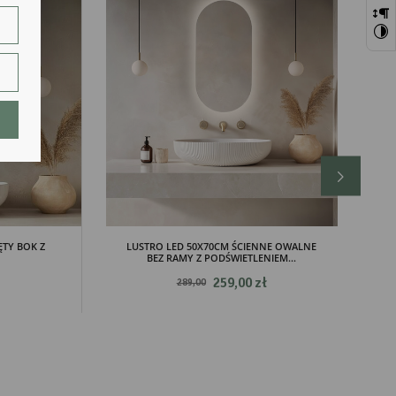
szej
ie.
lają
ĘTY BOK Z
LUSTRO LED 50X70CM ŚCIENNE OWALNE
BEZ RAMY Z PODŚWIETLENIEM...
259,00 zł
289,00
ch.