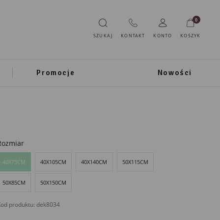
0
SZUKAJ
KONTAKT
KONTO
KOSZYK
Promocje
Nowości
Rozmiar
40X75CM
40X105CM
40X140CM
50X115CM
50X85CM
50X150CM
od produktu:
dek8034