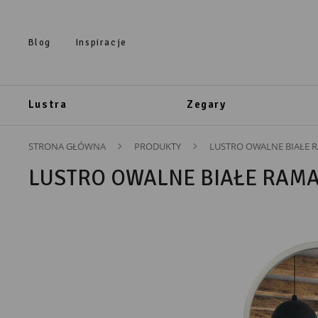
Przejdź do treści.
Przejdź do menu.
Przejdź do wyszukiwarki.
Blog
Inspiracje
Lustra
Zegary
STRONA GŁÓWNA
PRODUKTY
LUSTRO OWALNE BIAŁE 
LUSTRO OWALNE BIAŁE RAMA