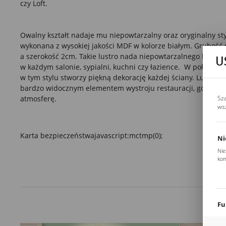
czy
Loft.
Owalny kształt
nadaje mu niepowtarzalny oraz oryginalny styl
wykonana
z wysokiej jakości MDF
w kolorze białym. Grubość
a szerokość 2cm. Takie lustro nada niepowtarzalnego klimat
U
w każdym
salonie,
sypialni
, kuchni czy
łazience.
W połączeniu
w tym stylu stworzy piękną dekorację każdej ściany. Lustro m
bardzo widocznym elementem wystroju restauracji, gdzie do
atmosferę.
Sz
ws
Karta bezpieczeństwa
javascript:mctmp(0);
Ni
Nie
kom
Pli
Two
coo
Fu
Teg
ust