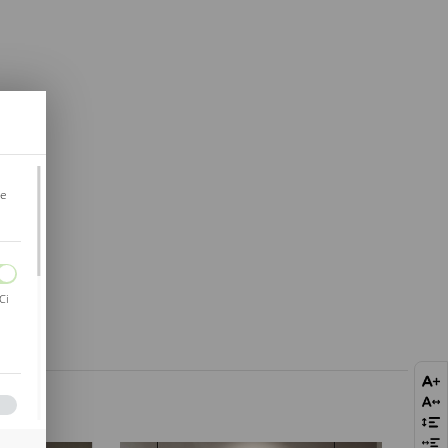
je
Ci
bie