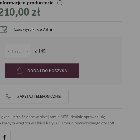
ⓘ
Informacje o producencie
210,00 zł
Czas wysyłki
:
do 7 dni
liński
z
145
DODAJ DO KOSZYKA
ZAPYTAJ TELEFONICZNIE
iękne lustro ścienne w białej ramie MDF. Idealnie sprawdzi się
 każdym wnętrzu wielbicieli stylu Glamour, nowoczesnego czy Loft.