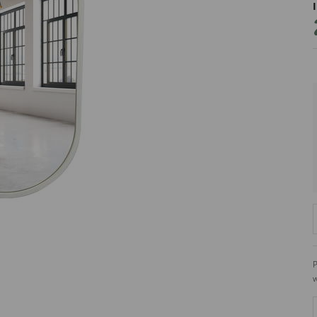
PRODUCENT
DekoracjeIrys
DekoracjeIrys.pl Paweł Ćwik
726689468
biuro@dekoracjeirys.pl
Ul. Leśna 13
88-320
Łąkie
Polska
P
w