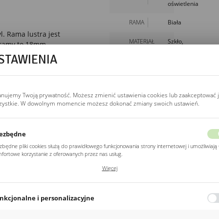
oświetlenia
RAMA
Biała
. Rama lustra jest
MATERIAŁ
Szkło,
 ramy to 18mm,
MDF
u
STAWIENIA
 z innymi lustrami
WYSOKOŚĆ
75cm
oże stać się również
pełni wyjątkową
SZEROKOŚĆ
40cm
anujemy Twoją prywatność. Możesz zmienić ustawienia cookies lub zaakceptować 
zystkie. W dowolnym momencie możesz dokonać zmiany swoich ustawień.
GŁĘBOKOŚĆ
2cm
ezbędne
zbędne pliki cookies służą do prawidłowego funkcjonowania strony internetowej i umożliwiają 
fortowe korzystanie z oferowanych przez nas usług.
ki cookies odpowiadają na podejmowane przez Ciebie działania w celu m.in. dostosowania
Więcej
ich ustawień preferencji prywatności, logowania czy wypełniania formularzy. Dzięki plikom
POZOSTAŁE
kies strona, z której korzystasz, może działać bez zakłóceń.
Z kategorii
nkcjonalne i personalizacyjne
o typu pliki cookies umożliwiają stronie internetowej zapamiętanie wprowadzonych przez Cie
awień oraz personalizację określonych funkcjonalności czy prezentowanych treści.