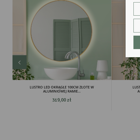
Dzi
str
fun
An
Ana
Coo
int
nam
uży
zgo
R
Dzi
str
Pro
LUSTRO LED OKRĄGŁE 100CM ZŁOTE W
LUS
Two
ALUMINIOWEJ RAMIE...
A
pro
par
319,00 zł
pre