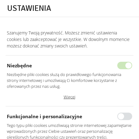
Przejdź do treści.
Przejdź do menu.
Przejdź do wyszukiwarki.
USTAWIENIA
0
Szanujemy Twoją prywatność. Możesz zmienić ustawienia
STRONA GŁÓWNA
PRODUKTY
LUSTRO OKRĄGŁE W ZŁOTEJ RAMIE 80CM
cookies lub zaakceptować je wszystkie. W dowolnym momencie
możesz dokonać zmiany swoich ustawień.
LUSTRO OKRĄGŁE W ZŁOTEJ RAMIE
80CM
Niezbędne
Niezbędne pliki cookies służą do prawidłowego funkcjonowania
strony internetowej i umożliwiają Ci komfortowe korzystanie z
oferowanych przez nas usług.
Pliki cookies odpowiadają na podejmowane przez Ciebie działania w
Więcej
celu m.in. dostosowania Twoich ustawień preferencji prywatności,
logowania czy wypełniania formularzy. Dzięki plikom cookies strona, z
której korzystasz, może działać bez zakłóceń.
Funkcjonalne i personalizacyjne
Tego typu pliki cookies umożliwiają stronie internetowej zapamiętanie
wprowadzonych przez Ciebie ustawień oraz personalizację
określonych funkcjonalności czy prezentowanych treści.