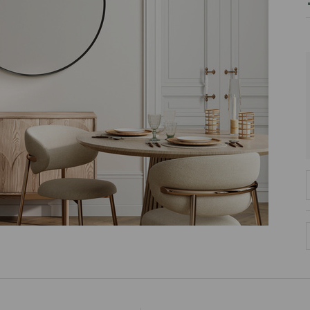
PRODUCENT
DekoracjeIrys.pl