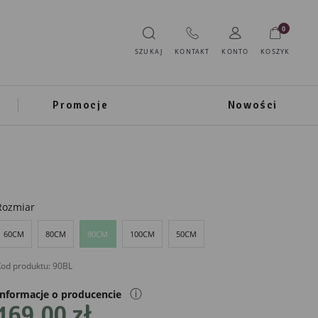
0
SZUKAJ
KONTAKT
KONTO
KOSZYK
Promocje
Nowości
Rozmiar
60CM
80CM
90CM
100CM
50CM
od produktu:
90BL
ⓘ
Informacje o producencie
169,00 zł