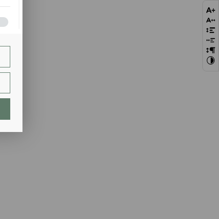
bie
szej
ie.
lają
ch.