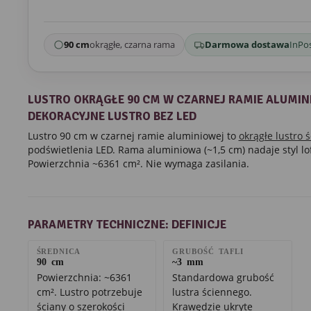
90 cm
okrągłe, czarna rama
Darmowa dostawa
InPos
LUSTRO OKRĄGŁE 90 CM W CZARNEJ RAMIE ALUMIN
DEKORACYJNE LUSTRO BEZ LED
Lustro 90 cm w czarnej ramie aluminiowej to
okrągłe lustro 
podświetlenia LED. Rama aluminiowa (~1,5 cm) nadaje styl loft
Powierzchnia ~6361 cm². Nie wymaga zasilania.
PARAMETRY TECHNICZNE: DEFINICJE
ŚREDNICA
GRUBOŚĆ TAFLI
90 cm
~3 mm
Powierzchnia: ~6361
Standardowa grubość
cm². Lustro potrzebuje
lustra ściennego.
ściany o szerokości
Krawędzie ukryte