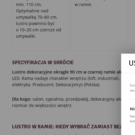
min. 110 cm.
w ramie.
Optymalnie nad
umywalką 70–80 cm,
lustro powinno być
o 10–20 cm szersze od
umywalki.
U
SPECYFIKACJA W SKRÓCIE
Lustro dekoracyjne okrągłe 90 cm w czarnej ramie aluminio
LED. Rama nadaje charakter wnętrzu (loft, industrial). Mont
elektryka. Producent: DekoracjeIrys (Polska).
Sz
ws
Dla kogo:
salon, sypialnia, przedpokój, dekoracyjny akcent n
rozmiar do większości wnętrz.
Ni
Nie
kom
LUSTRO W RAMIE: KIEDY WYBRAĆ ZAMIAST BEZRA
Pli
Two