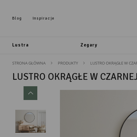
Przejdź do treści.
Przejdź do menu.
Przejdź do wyszukiwarki.
Blog
Inspiracje
Lustra
Zegary
STRONA GŁÓWNA
PRODUKTY
LUSTRO OKRĄGŁE W CZA
LUSTRO OKRĄGŁE W CZARNEJ