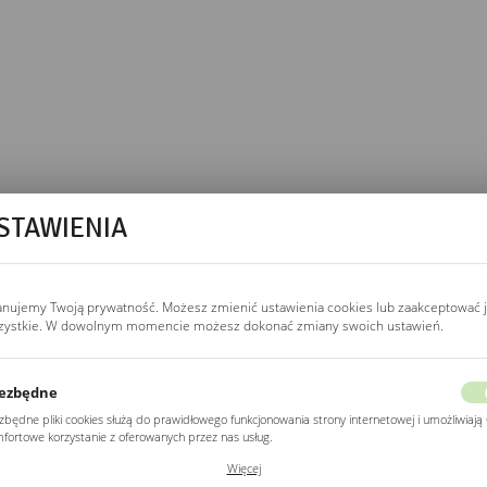
STAWIENIA
wej.
bez podświetlenia
aż mechaniczny bez
anujemy Twoją prywatność. Możesz zmienić ustawienia cookies lub zaakceptować 
zystkie. W dowolnym momencie możesz dokonać zmiany swoich ustawień.
a ścianie. Uniwersalny
ezbędne
zbędne pliki cookies służą do prawidłowego funkcjonowania strony internetowej i umożliwiają 
fortowe korzystanie z oferowanych przez nas usług.
MOWEGO?
ki cookies odpowiadają na podejmowane przez Ciebie działania w celu m.in. dostosowania
Więcej
ich ustawień preferencji prywatności, logowania czy wypełniania formularzy. Dzięki plikom