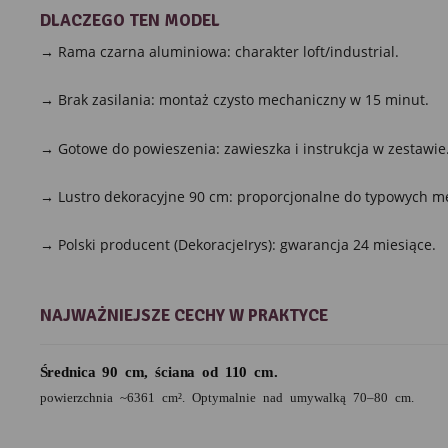
DLACZEGO TEN MODEL
→ Rama czarna aluminiowa: charakter loft/industrial.
→ Brak zasilania: montaż czysto mechaniczny w 15 minut.
→ Gotowe do powieszenia: zawieszka i instrukcja w zestawie
→ Lustro dekoracyjne 90 cm: proporcjonalne do typowych me
→ Polski producent (DekoracjeIrys): gwarancja 24 miesiące.
NAJWAŻNIEJSZE CECHY W PRAKTYCE
Średnica 90 cm, ściana od 110 cm.
powierzchnia ~6361 cm². Optymalnie nad umywalką 70–80 cm.