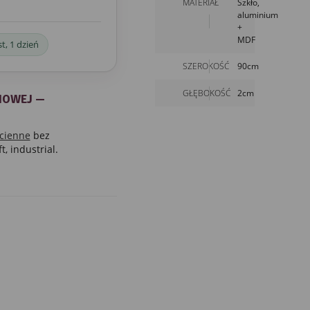
MATERIAŁ
Szkło,
aluminium
+
MDF
t, 1 dzień
SZEROKOŚĆ
90cm
GŁĘBOKOŚĆ
2cm
IOWEJ —
ścienne
bez
, industrial.