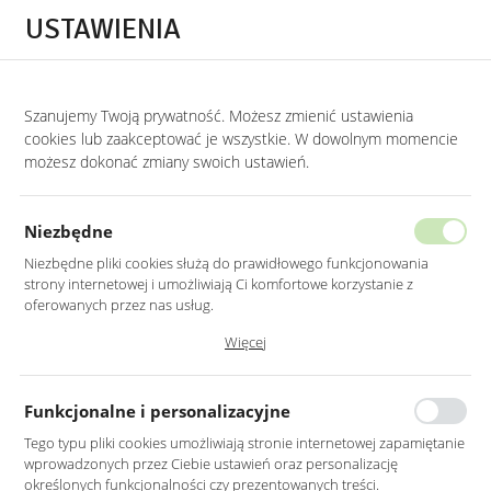
Przejdź do treści.
Przejdź do menu.
Przejdź do wyszukiwarki.
USTAWIENIA
0
Szanujemy Twoją prywatność. Możesz zmienić ustawienia
STRONA GŁÓWNA
PRODUKTY
LUSTRO OKRĄGŁE W CZARNEJ RAMIE 80CM
cookies lub zaakceptować je wszystkie. W dowolnym momencie
możesz dokonać zmiany swoich ustawień.
LUSTRO OKRĄGŁE W CZARNEJ
RAMIE 80CM
Niezbędne
Niezbędne pliki cookies służą do prawidłowego funkcjonowania
strony internetowej i umożliwiają Ci komfortowe korzystanie z
oferowanych przez nas usług.
Pliki cookies odpowiadają na podejmowane przez Ciebie działania w
Więcej
celu m.in. dostosowania Twoich ustawień preferencji prywatności,
logowania czy wypełniania formularzy. Dzięki plikom cookies strona, z
której korzystasz, może działać bez zakłóceń.
Funkcjonalne i personalizacyjne
Tego typu pliki cookies umożliwiają stronie internetowej zapamiętanie
wprowadzonych przez Ciebie ustawień oraz personalizację
określonych funkcjonalności czy prezentowanych treści.