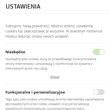
Przejdź do treści.
Przejdź do menu.
Przejdź do wyszukiwarki.
USTAWIENIA
0
Szanujemy Twoją prywatność. Możesz zmienić ustawienia
STRONA GŁÓWNA
PRODUKTY
LUSTRO OKRĄGŁE 80CM ZŁOTE RAMA MDF
cookies lub zaakceptować je wszystkie. W dowolnym momencie
możesz dokonać zmiany swoich ustawień.
LUSTRO OKRĄGŁE 80CM ZŁOTE
RAMA MDF LED
Niezbędne
Niezbędne pliki cookies służą do prawidłowego funkcjonowania
strony internetowej i umożliwiają Ci komfortowe korzystanie z
oferowanych przez nas usług.
Pliki cookies odpowiadają na podejmowane przez Ciebie działania w
Więcej
celu m.in. dostosowania Twoich ustawień preferencji prywatności,
logowania czy wypełniania formularzy. Dzięki plikom cookies strona, z
której korzystasz, może działać bez zakłóceń.
Funkcjonalne i personalizacyjne
Tego typu pliki cookies umożliwiają stronie internetowej zapamiętanie
wprowadzonych przez Ciebie ustawień oraz personalizację
określonych funkcjonalności czy prezentowanych treści.