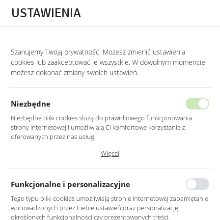
Przejdź do treści.
Przejdź do menu.
Przejdź do wyszukiwarki.
USTAWIENIA
0
Szanujemy Twoją prywatność. Możesz zmienić ustawienia
STRONA GŁÓWNA
PRODUKTY
LUSTRO LED 90CM ŚCIENNE OKRĄGŁE BEZ
cookies lub zaakceptować je wszystkie. W dowolnym momencie
możesz dokonać zmiany swoich ustawień.
LUSTRO LED 90CM ŚCIENNE
OKRĄGŁE BEZ RAMY
Niezbędne
Z PODŚWIETLENIEM
Niezbędne pliki cookies służą do prawidłowego funkcjonowania
strony internetowej i umożliwiają Ci komfortowe korzystanie z
oferowanych przez nas usług.
Pliki cookies odpowiadają na podejmowane przez Ciebie działania w
Więcej
celu m.in. dostosowania Twoich ustawień preferencji prywatności,
logowania czy wypełniania formularzy. Dzięki plikom cookies strona, z
której korzystasz, może działać bez zakłóceń.
Funkcjonalne i personalizacyjne
Tego typu pliki cookies umożliwiają stronie internetowej zapamiętanie
wprowadzonych przez Ciebie ustawień oraz personalizację
określonych funkcjonalności czy prezentowanych treści.