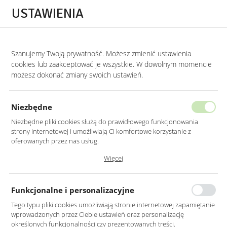
Przejdź do treści.
Przejdź do menu.
Przejdź do wyszukiwarki.
USTAWIENIA
0
Szanujemy Twoją prywatność. Możesz zmienić ustawienia
STRONA GŁÓWNA
PRODUKTY
LUSTRO LED 90CM ŚCIENNE OKRĄGŁE BEZ
cookies lub zaakceptować je wszystkie. W dowolnym momencie
możesz dokonać zmiany swoich ustawień.
LUSTRO LED 90CM ŚCIENNE
OKRĄGŁE BEZ RAMY
Niezbędne
Z PODŚWIETLENIEM
Niezbędne pliki cookies służą do prawidłowego funkcjonowania
strony internetowej i umożliwiają Ci komfortowe korzystanie z
oferowanych przez nas usług.
Pliki cookies odpowiadają na podejmowane przez Ciebie działania w
Więcej
celu m.in. dostosowania Twoich ustawień preferencji prywatności,
logowania czy wypełniania formularzy. Dzięki plikom cookies strona, z
której korzystasz, może działać bez zakłóceń.
Funkcjonalne i personalizacyjne
Tego typu pliki cookies umożliwiają stronie internetowej zapamiętanie
wprowadzonych przez Ciebie ustawień oraz personalizację
określonych funkcjonalności czy prezentowanych treści.