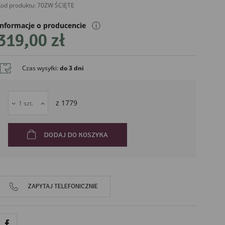
od produktu:
70ZW ŚCIĘTE
ⓘ
Informacje o producencie
319,00 zł
Czas wysyłki
:
do 3 dni
liński
z
1779
DODAJ DO KOSZYKA
ZAPYTAJ TELEFONICZNIE