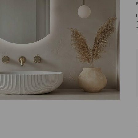
K
PRODUCENT
DekoracjeIrys
DekoracjeIrys.pl Paweł Ćwik
726689468
biuro@dekoracjeirys.pl
Ul. Leśna 13
88-320
Łąkie
Polska