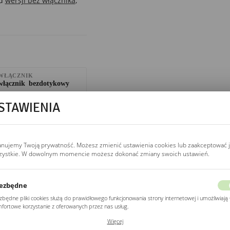
od
wersji bez włącznika
,
WŁĄCZNIK
włącznik bezdotykowy
Włącznik bezdotykowy
STAWIENIA
w dolnej krawędzi
reaguje na ruch ręki
w odległości 5–8 cm.
Jedno przesunięcie
anujemy Twoją prywatność. Możesz zmienić ustawienia cookies lub zaakceptować 
włącza, drugie wyłącza
zystkie. W dowolnym momencie możesz dokonać zmiany swoich ustawień.
LED. Nie wymaga
wyłącznika ściennego,
nadaje się do
ezbędne
remontów bez kucia
zbędne pliki cookies służą do prawidłowego funkcjonowania strony internetowej i umożliwiają 
ścian.
fortowe korzystanie z oferowanych przez nas usług.
ki cookies odpowiadają na podejmowane przez Ciebie działania w celu m.in. dostosowania
Więcej
ich ustawień preferencji prywatności, logowania czy wypełniania formularzy. Dzięki plikom