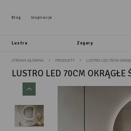
Przejdź do treści.
Przejdź do menu.
Przejdź do wyszukiwarki.
Blog
Inspiracje
Lustra
Zegary
STRONA GŁÓWNA
PRODUKTY
LUSTRO LED 70CM OKRĄG
LUSTRO LED 70CM OKRĄGŁE Ś