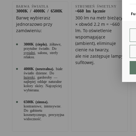
coo
BARWA ŚWIATŁA
STRUMIEŃ ŚWIETLNY
3000K / 4000K / 6500K
~660 lm łącznie
Fu
Barwę wybierasz
300 lm na metr bieżący
Teg
jednorazowo przy
× obwód 2.2 m = ~660
ust
zamówieniu:
lm. To oświetlenie
Dzi
wspomagające
str
fun
(ambient), eliminuje
3000K (ciepła).
żółtawe,
przytulne światło. Do
cienie na twarzy,
An
sypialni
, salonu, strefy
ale nie zastępuje lampy
relaksu.
Ana
sufitowej.
Coo
4000K (neutralna).
białe
int
światło dzienne. Do
nam
łazienki
, garderoby —
uży
najlepiej oddaje naturalne
kolory skóry. Najczęściej
zgo
R
wybierana.
Dzi
str
6500K (zimna).
kontrastowe, intensywne.
Pro
Do gabinetu
Two
kosmetycznego, precyzyjna
pro
widoczność.
par
pre