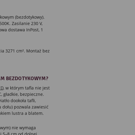
ykowym (bezdotykowy).
00K. Zasilanie 230 V,
owa dostawa InPost, 1
ia 3271 cm². Montaż bez
IEM BEZDOTYKOWYM?
ED
, w którym tafla nie jest
 gładkie, bezpieczne.
tło dookoła tafli,
 u dołu) pozwala zawiesić
kiem lustra a blatem.
owym) nie wymaga
ci 5–8 cm od dolnej