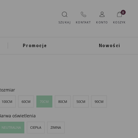
0
SZUKAJ
KONTAKT
KONTO
KOSZYK
Promocje
Nowości
Rozmiar
100CM
60CM
70CM
80CM
50CM
90CM
Barwa oświetlenia
NEUTRALNA
CIEPŁA
ZIMNA