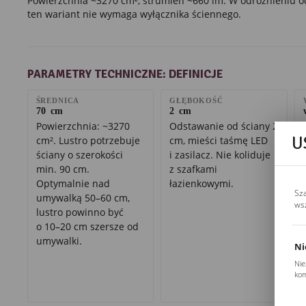
Powierzchnia ~3270 cm², strumień ~660 lm. W odróżnieniu 
ten wariant nie wymaga wyłącznika ściennego.
PARAMETRY TECHNICZNE: DEFINICJE
ŚREDNICA
GŁĘBOKOŚĆ
70 cm
2 cm
Powierzchnia: ~3270
Odstawanie od ściany 2
U
cm². Lustro potrzebuje
cm, mieści taśmę LED
ściany o szerokości
i zasilacz. Nie koliduje
min. 90 cm.
z szafkami
Optymalnie nad
łazienkowymi.
Sz
umywalką 50–60 cm,
ws
lustro powinno być
o 10–20 cm szersze od
umywalki.
Ni
Nie
kom
Pli
Two