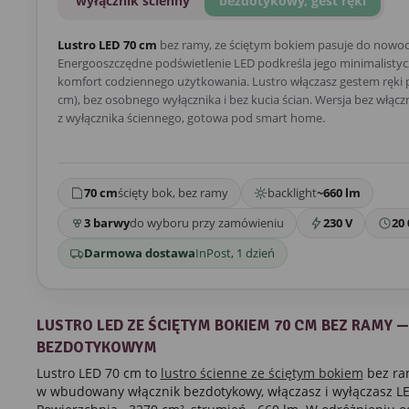
wyłącznik ścienny
bezdotykowy, gest ręki
Lustro LED 70 cm
bez ramy, ze ściętym bokiem pasuje do nowoc
Energooszczędne podświetlenie LED podkreśla jego minimalistycz
komfort codziennego użytkowania. Lustro włączasz gestem ręki p
cm), bez osobnego wyłącznika i bez kucia ścian. Wersja bez włącz
z wyłącznika ściennego, gotowa pod smart home.
70 cm
ścięty bok, bez ramy
backlight
~660 lm
3 barwy
do wyboru przy zamówieniu
230 V
20 
Darmowa dostawa
InPost, 1 dzień
LUSTRO LED ZE ŚCIĘTYM BOKIEM 70 CM BEZ RAMY 
BEZDOTYKOWYM
Lustro LED 70 cm to
lustro ścienne ze ściętym bokiem
bez ra
w wbudowany włącznik bezdotykowy, włączasz i wyłączasz LE