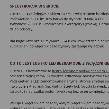
SPECYFIKACJA W SKRÓCIE
Lustro LED ze ściętym bokiem 70 cm.
z włącznikiem bezdot
Podświetlenie 660 lm, trzy barwy do wyboru: 3000K, 4000K, 65
żywotność 20 000 h. Producent: DekoracjeIrys (Polska). Darm
dzień roboczy.
Dla kogo:
łazienka z umywalką 50–60 cm. Powierzchnia odbic
kucia ścian, bo włącznik bezdotykowy zastępuje wyłącznik.
CO TO JEST LUSTRO LED BEZRAMOWE Z WŁĄCZNIK
Lustro LED bezramowe to
lustro ścienne z podświetleniem L
otoczona żadną ramą. Krawędzie szlifowane maszynowo CNC,
Podświetlenie LED zamontowane na tylnej stronie emituje świa
i tworzy efekt aureoli (backlight). Ścięty bok (prosta krawędź
lustro tuż nad szafką podumywalkową bez przerwy między łu
Wersja z włącznikiem bezdotykowym (włącznikiem bezdotyk
wyłącznika ściennego, lustro reaguje na gest ręki w odległoś