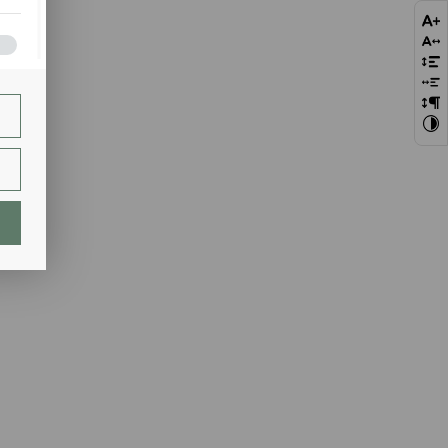
bie
szej
ie.
lają
ch.