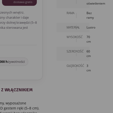
dostawa gratis
oświetleniem
zesnych wnętrz.
RAMA
Bez
ny charakter i daje
ramy
rzy dolnej krawędzi (5–8
MATERIAŁ
Lustro
nika sterowana jest
WYSOKOŚĆ
70
cm
SZEROKOŚĆ
60
cm
000 h
żywotności
GŁĘBOKOŚĆ
3
cm
— Z WŁĄCZNIKIEM
my, wyposażone
D gestem ręki (5–8 cm).