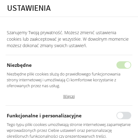
Przejdź do treści.
Przejdź do menu.
Przejdź do wyszukiwarki.
USTAWIENIA
0
Szanujemy Twoją prywatność. Możesz zmienić ustawienia
STRONA GŁÓWNA
PRODUKTY
LUSTRO LED 60X80CM ŚCIENNE PROSTOKĄT
cookies lub zaakceptować je wszystkie. W dowolnym momencie
możesz dokonać zmiany swoich ustawień.
LUSTRO LED 60X80CM ŚCIENNE
PROSTOKĄTNE BEZ RAMY
Niezbędne
Z PODŚWIETLENIEM Z WŁĄCZNIKIEM
Niezbędne pliki cookies służą do prawidłowego funkcjonowania
strony internetowej i umożliwiają Ci komfortowe korzystanie z
oferowanych przez nas usług.
Pliki cookies odpowiadają na podejmowane przez Ciebie działania w
Więcej
celu m.in. dostosowania Twoich ustawień preferencji prywatności,
logowania czy wypełniania formularzy. Dzięki plikom cookies strona, z
której korzystasz, może działać bez zakłóceń.
Funkcjonalne i personalizacyjne
Tego typu pliki cookies umożliwiają stronie internetowej zapamiętanie
wprowadzonych przez Ciebie ustawień oraz personalizację
określonych funkcjonalności czy prezentowanych treści.