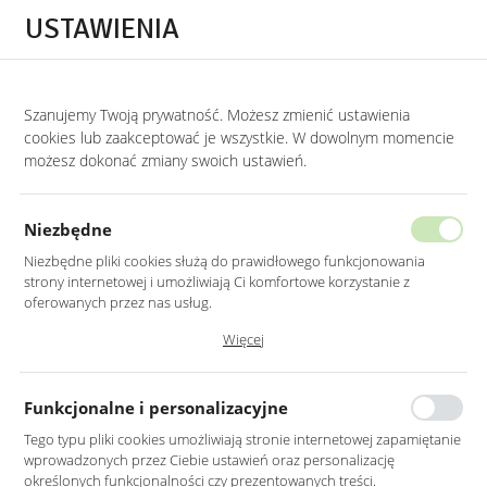
Przejdź do treści.
Przejdź do menu.
Przejdź do wyszukiwarki.
USTAWIENIA
0
Szanujemy Twoją prywatność. Możesz zmienić ustawienia
STRONA GŁÓWNA
PRODUKTY
LUSTRO LED 50X100CM ŚCIENNE OWALNE 
cookies lub zaakceptować je wszystkie. W dowolnym momencie
możesz dokonać zmiany swoich ustawień.
LUSTRO LED 50X100CM ŚCIENNE
OWALNE BEZ RAMY
Niezbędne
Z PODŚWIETLENIEM
Niezbędne pliki cookies służą do prawidłowego funkcjonowania
strony internetowej i umożliwiają Ci komfortowe korzystanie z
oferowanych przez nas usług.
Pliki cookies odpowiadają na podejmowane przez Ciebie działania w
Więcej
celu m.in. dostosowania Twoich ustawień preferencji prywatności,
logowania czy wypełniania formularzy. Dzięki plikom cookies strona, z
której korzystasz, może działać bez zakłóceń.
Funkcjonalne i personalizacyjne
Tego typu pliki cookies umożliwiają stronie internetowej zapamiętanie
wprowadzonych przez Ciebie ustawień oraz personalizację
określonych funkcjonalności czy prezentowanych treści.