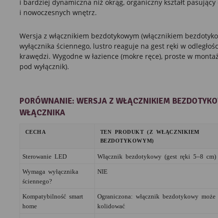
i bardziej dynamiczna niż okrąg, organiczny kształt pasujący
i nowoczesnych wnętrz.
Wersja z włącznikiem bezdotykowym (włącznikiem bezdotyk
wyłącznika ściennego, lustro reaguje na gest ręki w odległoś
krawędzi. Wygodne w łazience (mokre ręce), proste w montaż
pod wyłącznik).
PORÓWNANIE: WERSJA Z WŁĄCZNIKIEM BEZDOTYKO
WŁĄCZNIKA
CECHA
TEN PRODUKT (Z WŁĄCZNIKIEM
BEZDOTYKOWYM)
Sterowanie LED
Włącznik bezdotykowy (gest ręki 5–8 cm)
Wymaga wyłącznika
NIE
ściennego?
Kompatybilność smart
Ograniczona: włącznik bezdotykowy może
home
kolidować