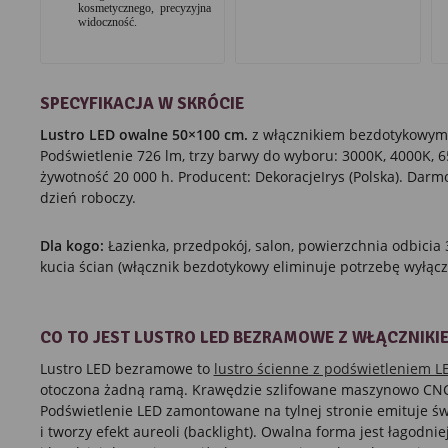
kosmetycznego, precyzyjna
widoczność.
SPECYFIKACJA W SKRÓCIE
Lustro LED owalne 50×100 cm.
z włącznikiem bezdotykowym 
Podświetlenie 726 lm, trzy barwy do wyboru: 3000K, 4000K, 65
żywotność 20 000 h. Producent: DekoracjeIrys (Polska). Darm
dzień roboczy.
Dla kogo:
Łazienka, przedpokój, salon, powierzchnia odbicia
kucia ścian (włącznik bezdotykowy eliminuje potrzebę wyłącz
CO TO JEST LUSTRO LED BEZRAMOWE Z WŁĄCZNIK
Lustro LED bezramowe to
lustro ścienne z podświetleniem L
otoczona żadną ramą. Krawędzie szlifowane maszynowo CNC,
Podświetlenie LED zamontowane na tylnej stronie emituje świa
i tworzy efekt aureoli (backlight). Owalna forma jest łagodni