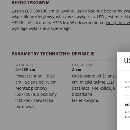
BEZDOTYKOWYM
Lustro LED 50×100 cm to
owalne lustro ścienne
bez ramy, w
włącznik bezdotykowy, włączasz i wyłączasz LED gestem ręki 
~3926 cm², strumień ~726 lm. W odróżnieniu od
wersji bez w
wymaga wyłącznika ściennego.
PARAMETRY TECHNICZNE: DEFINICJE
U
WYMIARY
GŁĘBOKOŚĆ
50×100 cm
2 cm
Powierzchnia: ~3926
Odstawanie od ściany 2
cm². Ściana od 70 cm.
cm, mieści taśmę LED
Sz
ws
Montaż pionowy
i zasilacz. Nie koliduje
(50×100) lub poziomy
z szafkami
(100×50), zawieszka
łazienkowymi.
Ni
obrotowa.
Nie
kom
Pli
Two