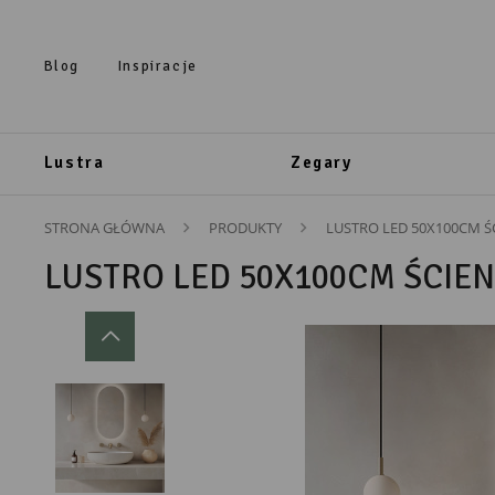
Przejdź do treści.
Przejdź do menu.
Przejdź do wyszukiwarki.
Blog
Inspiracje
Lustra
Zegary
STRONA GŁÓWNA
PRODUKTY
LUSTRO LED 50X100CM Ś
LUSTRO LED 50X100CM ŚCIE