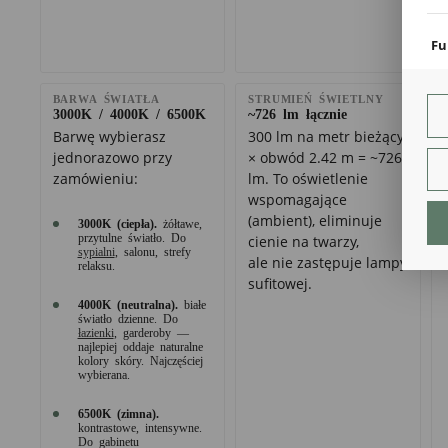
coo
Fu
Teg
ust
BARWA ŚWIATŁA
STRUMIEŃ ŚWIETLNY
Dzi
3000K / 4000K / 6500K
~726 lm łącznie
str
Barwę wybierasz
300 lm na metr bieżący
fun
jednorazowo przy
× obwód 2.42 m = ~726
An
zamówieniu:
lm. To oświetlenie
wspomagające
Ana
(ambient), eliminuje
Coo
3000K (ciepła).
żółtawe,
int
przytulne światło. Do
cienie na twarzy,
sypialni
, salonu, strefy
nam
ale nie zastępuje lampy
relaksu.
uży
sufitowej.
zgo
R
4000K (neutralna).
białe
Dzi
światło dzienne. Do
str
łazienki
, garderoby —
najlepiej oddaje naturalne
Pro
kolory skóry. Najczęściej
Two
wybierana.
pro
par
6500K (zimna).
pre
kontrastowe, intensywne.
Do gabinetu