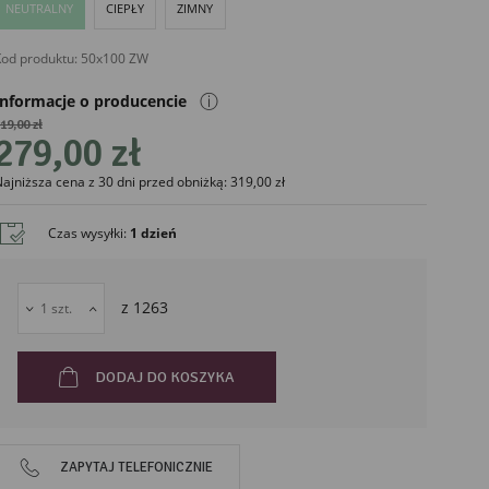
NEUTRALNY
CIEPŁY
ZIMNY
od produktu:
50x100 ZW
ⓘ
Informacje o producencie
19,00 zł
279,00 zł
ajniższa cena z 30 dni przed obniżką: 319,00 zł
liński
Czas wysyłki
:
1 dzień
z
1263
DODAJ DO KOSZYKA
ZAPYTAJ TELEFONICZNIE