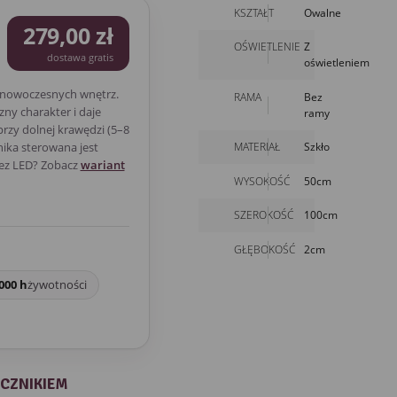
KSZTAŁT
Owalne
279,00 zł
OŚWIETLENIE
Z
dostawa gratis
oświetleniem
 nowoczesnych wnętrz.
RAMA
Bez
ny charakter i daje
ramy
rzy dolnej krawędzi (5–8
MATERIAŁ
Szkło
nika sterowana jest
bez LED? Zobacz
wariant
WYSOKOŚĆ
50cm
SZEROKOŚĆ
100cm
GŁĘBOKOŚĆ
2cm
000 h
żywotności
ĄCZNIKIEM