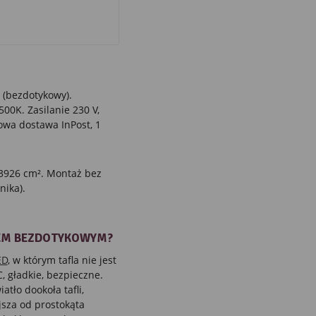
(bezdotykowy).
00K. Zasilanie 230 V,
owa dostawa InPost, 1
 3926 cm². Montaż bez
nika).
IEM BEZDOTYKOWYM?
ED
, w którym tafla nie jest
 gładkie, bezpieczne.
tło dookoła tafli,
ejsza od prostokąta