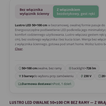
Bez włącznika
Z włącznikiem
wyłącznik ścienny
bezdotykowy, gest ręki
Lustro LED 50×100 cm
w bezramowej, owalnej formie pasuje do
Energooszczędne podświetlenie LED podkreśla jego minimalistycz
komfort codziennego użytkowania. Lustro włączasz gestem ręki p
cm), bez osobnego wyłącznika i bez kucia ścian. Wersja bez włącz
z wyłącznika ściennego, gotowa pod smart home. Wolisz lustro 
Clear
.
50×100 cm
owalne, bez ramy
backlight
~726 lm
3 barwy
do wyboru przy zamówieniu
230 V
20 
Darmowa dostawa
InPost, 1 dzień
LUSTRO LED OWALNE 50×100 CM BEZ RAMY — Z WŁ