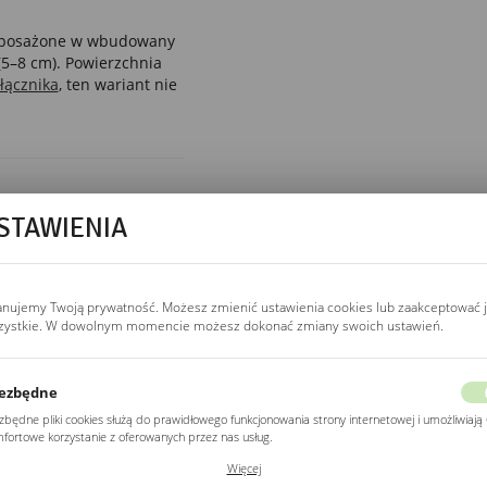
yposażone w wbudowany
(5–8 cm). Powierzchnia
łącznika
, ten wariant nie
STAWIENIA
WŁĄCZNIK
włącznik bezdotykowy
Włącznik bezdotykowy
w dolnej krawędzi
anujemy Twoją prywatność. Możesz zmienić ustawienia cookies lub zaakceptować 
zystkie. W dowolnym momencie możesz dokonać zmiany swoich ustawień.
reaguje na ruch ręki
w odległości 5–8 cm.
Jedno przesunięcie
ezbędne
włącza, drugie wyłącza
zbędne pliki cookies służą do prawidłowego funkcjonowania strony internetowej i umożliwiają 
LED. Nie wymaga
fortowe korzystanie z oferowanych przez nas usług.
wyłącznika ściennego,
ki cookies odpowiadają na podejmowane przez Ciebie działania w celu m.in. dostosowania
nadaje się do
Więcej
ich ustawień preferencji prywatności, logowania czy wypełniania formularzy. Dzięki plikom