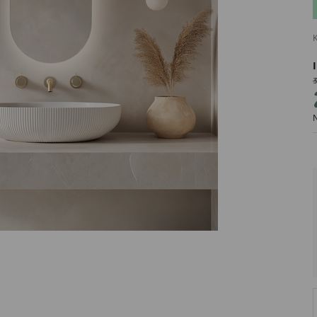
K
3
PRODUCENT
N
DekoracjeIrys
DekoracjeIrys.pl Paweł Ćwik
726689468
biuro@dekoracjeirys.pl
Ul. Leśna 13
88-320
Łąkie
Polska