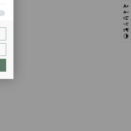
bie
szej
ie.
lają
ch.