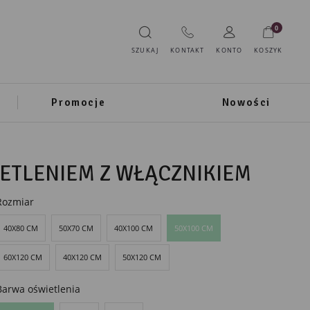
0
SZUKAJ
KONTAKT
KONTO
KOSZYK
Promocje
Nowości
IETLENIEM Z WŁĄCZNIKIEM
Rozmiar
40X80 CM
50X70 CM
40X100 CM
50X100 CM
60X120 CM
40X120 CM
50X120 CM
Barwa oświetlenia