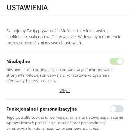
Przejdź do treści.
Przejdź do menu.
Przejdź do wyszukiwarki.
USTAWIENIA
0
Szanujemy Twoją prywatność. Możesz zmienić ustawienia
STRONA GŁÓWNA
PRODUKTY
LUSTRO LED 50X100CM ŚCIENNE OWALNE B
cookies lub zaakceptować je wszystkie. W dowolnym momencie
możesz dokonać zmiany swoich ustawień.
LUSTRO LED 50X100CM ŚCIENNE
OWALNE BEZ RAMY
Niezbędne
Z PODŚWIETLENIEM Z WŁĄCZNIKIEM
Niezbędne pliki cookies służą do prawidłowego funkcjonowania
strony internetowej i umożliwiają Ci komfortowe korzystanie z
oferowanych przez nas usług.
Pliki cookies odpowiadają na podejmowane przez Ciebie działania w
Więcej
celu m.in. dostosowania Twoich ustawień preferencji prywatności,
logowania czy wypełniania formularzy. Dzięki plikom cookies strona, z
której korzystasz, może działać bez zakłóceń.
Funkcjonalne i personalizacyjne
Tego typu pliki cookies umożliwiają stronie internetowej zapamiętanie
wprowadzonych przez Ciebie ustawień oraz personalizację
określonych funkcjonalności czy prezentowanych treści.