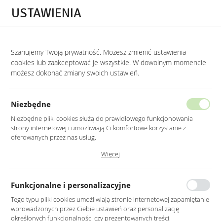
Przejdź do treści.
Przejdź do menu.
Przejdź do wyszukiwarki.
USTAWIENIA
0
Szanujemy Twoją prywatność. Możesz zmienić ustawienia
STRONA GŁÓWNA
PRODUKTY
LUSTRO LED 50CM OKRĄGŁE ŚCIĘTY BOK Z
cookies lub zaakceptować je wszystkie. W dowolnym momencie
możesz dokonać zmiany swoich ustawień.
LUSTRO LED 50CM OKRĄGŁE ŚCIĘTY
BOK Z PODŚWIETLENIEM
Niezbędne
Z WŁĄCZNIKIEM
Niezbędne pliki cookies służą do prawidłowego funkcjonowania
strony internetowej i umożliwiają Ci komfortowe korzystanie z
oferowanych przez nas usług.
Pliki cookies odpowiadają na podejmowane przez Ciebie działania w
Więcej
celu m.in. dostosowania Twoich ustawień preferencji prywatności,
logowania czy wypełniania formularzy. Dzięki plikom cookies strona, z
której korzystasz, może działać bez zakłóceń.
Funkcjonalne i personalizacyjne
Tego typu pliki cookies umożliwiają stronie internetowej zapamiętanie
wprowadzonych przez Ciebie ustawień oraz personalizację
określonych funkcjonalności czy prezentowanych treści.