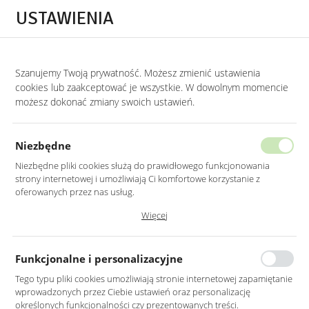
Przejdź do treści.
Przejdź do menu.
Przejdź do wyszukiwarki.
USTAWIENIA
0
Szanujemy Twoją prywatność. Możesz zmienić ustawienia
STRONA GŁÓWNA
PRODUKTY
LUSTRO LED 50CM OKRĄGŁE ŚCIĘTY BOK Z
cookies lub zaakceptować je wszystkie. W dowolnym momencie
możesz dokonać zmiany swoich ustawień.
LUSTRO LED 50CM OKRĄGŁE ŚCIĘTY
BOK Z PODŚWIETLENIEM
Niezbędne
Z WŁĄCZNIKIEM
Niezbędne pliki cookies służą do prawidłowego funkcjonowania
strony internetowej i umożliwiają Ci komfortowe korzystanie z
oferowanych przez nas usług.
Pliki cookies odpowiadają na podejmowane przez Ciebie działania w
Więcej
celu m.in. dostosowania Twoich ustawień preferencji prywatności,
logowania czy wypełniania formularzy. Dzięki plikom cookies strona, z
której korzystasz, może działać bez zakłóceń.
Funkcjonalne i personalizacyjne
Tego typu pliki cookies umożliwiają stronie internetowej zapamiętanie
wprowadzonych przez Ciebie ustawień oraz personalizację
określonych funkcjonalności czy prezentowanych treści.